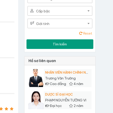
Cấp bậc
Giới tính
Reset
Tìm kiếm
Hồ sơ liên quan
NHÂN VIÊN HÀNH CHÍNH NHÂN SỰ
Trương Văn Trường
Cao đẳng
4 năm
DƯỢC SĨ ĐẠI HỌC
PHẠM NGUYỄN TƯỜNG VI
Đại học
2 năm