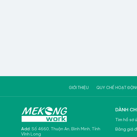
GIỚI THIỆU
QUY CHẾ HOẠT ĐỘN
DÀNH CH
Tìm hồ sơ 
Add:
Số 4660, Thuận An, Bình Minh, Tỉnh
Bảng giá đ
Vĩnh Long