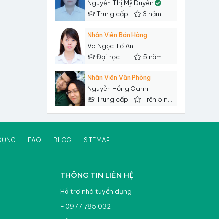
Nguyễn Thị Mỹ Duyên
Trung cấp
3 năm
Nhân Viên Bán Hàng
Võ Ngọc Tố An
Đại học
5 năm
Nhân Viên Văn Phòng
Nguyễn Hồng Oanh
Trung cấp
Trên 5 năm
DỤNG
FAQ
BLOG
SITEMAP
THÔNG TIN LIÊN HỆ
Hỗ trợ nhà tuyển dụng
- 0977.785.032