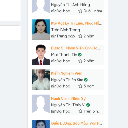
Nguyễn Thị Ánh Hồng
Đại học
Dưới 1 năm
Ktv Vật Lý Trị Liệu, Phục Hồi Chức Năng
Trần Bích Trang
Trung cấp
2 năm
Dược Sĩ, Nhân Viên Kinh Doanh, Sale Admin...
Mai Thanh Tín
Đại học
2 năm
Kiểm Nghiệm Viên
Nguyễn Thiên Kim
Đại học
5 năm
Hành Chính Nhân Sự
Nguyễn Thị Thúy Vi
Đại học
Trên 5 năm
Điều Dưỡng, Bảo Mẫu, Văn Phòng