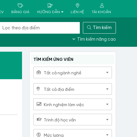
CV
BẢNG GIÁ
HƯỚNG DẪN
LIÊN HỆ
TÀI KHOẢN
Tìm kiếm
Tìm kiếm nâng cao
TÌM KIẾM ỨNG VIÊN
Tất cả ngành nghề
Tất cả địa điểm
Kinh nghiệm làm việc
Trình độ học vấn
Mức lương