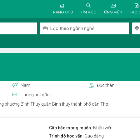
TRANG CHỦ
TÌM VIỆC
ỨNG VIÊN
TẠO 
Nam
Độc thân
Thông tin bị ẩn
 phường Bình Thủy quận Bình thủy thành phố cần Thơ
Cấp bậc mong muốn:
Nhân viên
Trình độ học vấn:
Cao đẳng