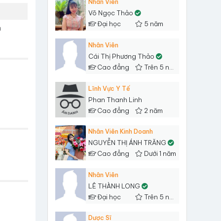
Nhân Viên
Võ Ngọc Thảo
Đại học
5 năm
h
Nhân Viên
Cái Thị Phương Thảo
Cao đẳng
Trên 5 năm
Lĩnh Vực Y Tế
Phan Thanh Linh
Cao đẳng
2 năm
Nhân Viên Kinh Doanh
NGUYỄN THỊ ÁNH TRĂNG
Cao đẳng
Dưới 1 năm
Nhân Viên
LÊ THÀNH LONG
Đại học
Trên 5 năm
Dược Sĩ