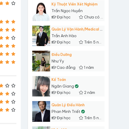
Kỹ Thuật Viên Xét Nghiệm
Trần Ngọc Huyền
Đại học
Chưa có kinh nghiệm
Quản Lý Vận Hành/Medical Health Care Services/ Modern Trade Retails/ Store Manager/ F&B/ Service Jobs As The Role Of A Business Operation Manager Or Center Manager.
Trần Anh Hào
Đại học
Trên 5 năm
Điều Dưỡng
Như Ýy
Cao đẳng
1 năm
Kế Toán
Ngân Giang
Đại học
2 năm
Quản Lý Điều Hành
Phan Minh Triết
Đại học
Trên 5 năm