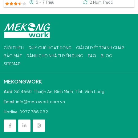
5 - 7 Triệu
2 Năm Trước
GIỚI THIỆU
QUY CHẾ HOẠT ĐỘNG
GIẢI QUYẾT TRANH CHẤP
BẢO MẬT
DÀNH CHO NHÀ TUYỂN DỤNG
FAQ
BLOG
SITEMAP
MEKONGWORK
Add:
Số 4660, Thuận An, Bình Minh, Tỉnh Vĩnh Long
info@metawork.com.vn
Email:
0977.785.032
Hotline: