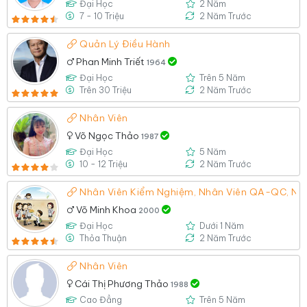
Đại Học
2 Năm
7 - 10 Triệu
2 Năm Trước
Quản Lý Điều Hành
Phan Minh Triết
1964
Đại Học
Trên 5 Năm
Trên 30 Triệu
2 Năm Trước
Nhân Viên
Võ Ngọc Thảo
1987
Đại Học
5 Năm
10 - 12 Triệu
2 Năm Trước
Nhân Viên Kiểm Nghiệm, Nhân Viên QA-QC, Nh
Võ Minh Khoa
2000
Đại Học
Dưới 1 Năm
Thỏa Thuận
2 Năm Trước
Nhân Viên
Cái Thị Phương Thảo
1988
Cao Đẳng
Trên 5 Năm