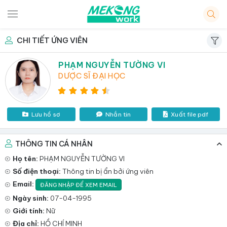
CHI TIẾT ỨNG VIÊN
PHẠM NGUYỄN TƯỜNG VI
DƯỢC SĨ ĐẠI HỌC
Lưu hồ sơ
Nhắn tin
Xuất file pdf
THÔNG TIN CÁ NHÂN
Họ tên:
PHẠM NGUYỄN TƯỜNG VI
Số điện thoại:
Thông tin bị ẩn bởi ứng viên
Email:
ĐĂNG NHẬP ĐỂ XEM EMAIL
Ngày sinh:
07-04-1995
Giới tính:
Nữ
Địa chỉ:
HỒ CHÍ MINH