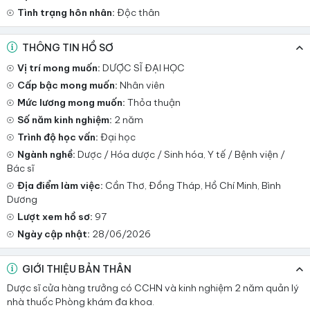
Tình trạng hôn nhân:
Độc thân
THÔNG TIN HỒ SƠ
Vị trí mong muốn:
DƯỢC SĨ ĐẠI HỌC
Cấp bậc mong muốn:
Nhân viên
Mức lương mong muốn:
Thỏa thuận
Số năm kinh nghiệm:
2 năm
Trình độ học vấn:
Đại học
Ngành nghề:
Dược / Hóa dược / Sinh hóa, Y tế / Bệnh viện /
Bác sĩ
Địa điểm làm việc:
Cần Thơ, Đồng Tháp, Hồ Chí Minh, Bình
Dương
Lượt xem hồ sơ:
97
Ngày cập nhật:
28/06/2026
GIỚI THIỆU BẢN THÂN
Dược sĩ cửa hàng trưởng có CCHN và kinh nghiệm 2 năm quản lý
nhà thuốc Phòng khám đa khoa.