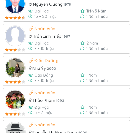
Nguyen Quang
1978
Đại Học
Trên 5 Năm
15 - 20 Triệu
1 Năm Trước
Nhân Viên
Trần Linh Triếp
1997
Đại Học
2 Năm
7 - 10 Triệu
1 Năm Trước
Điều Dưỡng
Như Ýy
2000
Cao Đẳng
1 Năm
7 - 10 Triệu
1 Năm Trước
Nhân Viên
Thảo Phạm
1993
Đại Học
1 Năm
5 - 7 Triệu
1 Năm Trước
Nhân Viên
Nguyễn Thị Ngọc Dung
2000