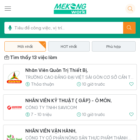
Mới nhất
HOT nhất
Phù hợp
Tìm thấy 13 việc làm
Nhân Viên Quản Trị Thiết Bị,
TRƯỜNG CAO ĐẲNG ĐẠI VIỆT SÀI GÒN CƠ SỞ CẦN THƠ
Thỏa thuận
10 giờ trước
NHÂN VIÊN KỸ THUẬT ( GẤP) - Ô MÔN,
CÔNG TY TNHH SAVICOM
7 - 10 triệu
10 giờ trước
NHÂN VIÊN VẬN HÀNH,
CÔNG TY CỔ PHẦN NÔNG SẢN THỰC PHẨM THÀNH NGỌC