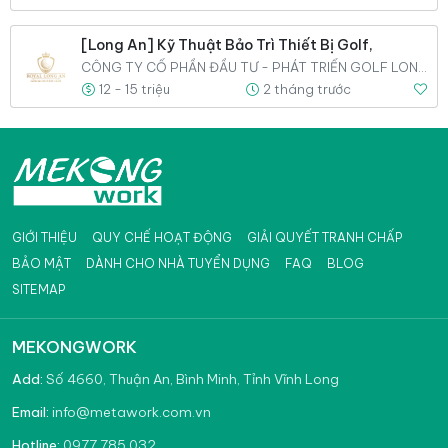
[Long An] Kỹ Thuật Bảo Trì Thiết Bị Golf,
CÔNG TY CỔ PHẦN ĐẦU TƯ - PHÁT TRIỂN GOLF LONG AN
12 - 15 triệu
2 tháng trước
GIỚI THIỆU
QUY CHẾ HOẠT ĐỘNG
GIẢI QUYẾT TRANH CHẤP
BẢO MẬT
DÀNH CHO NHÀ TUYỂN DỤNG
FAQ
BLOG
SITEMAP
MEKONGWORK
Add:
Số 4660, Thuận An, Bình Minh, Tỉnh Vĩnh Long
info@metawork.com.vn
Email:
0977.785.032
Hotline: