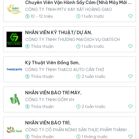
Chuyên Viên Vận Hành Sấy Cám (nhà Máy Mới Lắp Đặt),
CÔNG TY TNHH MTV XAY XÁT HOÀNG GIAO
10 - 12 triệu
1 tuần trước
NHÂN VIÊN KỸ THUẬT/ DỰ ÁN,
CÔNG TY TNHH THƯƠNG MẠI DỊCH VỤ GIATECH
Thỏa thuận
1 tuần trước
Kỹ Thuật Viên Đồng Sơn,
CÔNG TY TNHH THACO AUTO CẦN THƠ
Thỏa thuận
2 tuần trước
NHÂN VIÊN BẢO TRÌ MÁY,
CÔNG TY TNHH GỐM VH
Thỏa thuận
2 tuần trước
NHÂN VIÊN BẢO TRÌ,
CÔNG TY CỔ PHẦN NÔNG SẢN THỰC PHẨM THÀNH NGỌC
Thỏa thuận
1 tháng trước