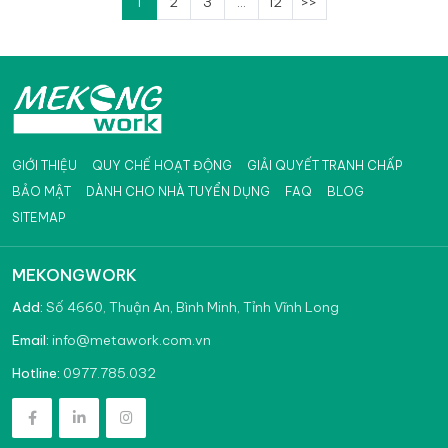
1
2
3
...
12
>>
GIỚI THIỆU
QUY CHẾ HOẠT ĐỘNG
GIẢI QUYẾT TRANH CHẤP
BẢO MẬT
DÀNH CHO NHÀ TUYỂN DỤNG
FAQ
BLOG
SITEMAP
MEKONGWORK
Add:
Số 4660, Thuận An, Bình Minh, Tỉnh Vĩnh Long
info@metawork.com.vn
Email:
0977.785.032
Hotline: