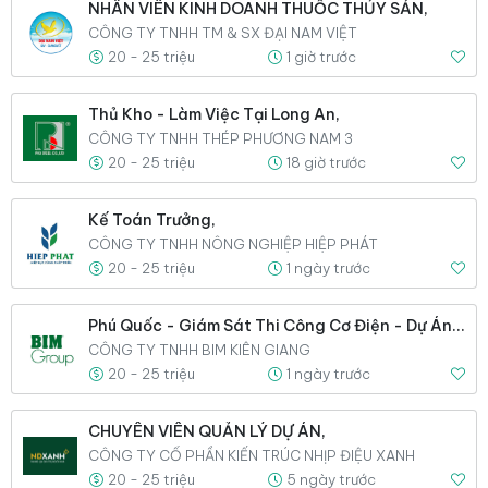
NHÂN VIÊN KINH DOANH THUỐC THỦY SẢN,
CÔNG TY TNHH TM & SX ĐẠI NAM VIỆT
20 - 25 triệu
1 giờ trước
Thủ Kho - Làm Việc Tại Long An,
CÔNG TY TNHH THÉP PHƯƠNG NAM 3
20 - 25 triệu
18 giờ trước
Kế Toán Trưởng,
CÔNG TY TNHH NÔNG NGHIỆP HIỆP PHÁT
20 - 25 triệu
1 ngày trước
Phú Quốc - Giám Sát Thi Công Cơ Điện - Dự Án Park Hyatt,
CÔNG TY TNHH BIM KIÊN GIANG
20 - 25 triệu
1 ngày trước
CHUYÊN VIÊN QUẢN LÝ DỰ ÁN,
CÔNG TY CỔ PHẦN KIẾN TRÚC NHỊP ĐIỆU XANH
20 - 25 triệu
5 ngày trước