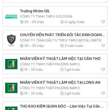
Trưởng Nhóm QS,
CÔNG TY TNHH TMDV GOLDSUN
20 - 25 triệu
6 ngày trước
CHUYÊN VIÊN PHÁT TRIỂN ĐỐI TÁC KINH DOANH,
CÔNG TY TNHH ĐẦU TƯ TMDV TAM CAPITAL PARTNERS GLOBAL
20 - 25 triệu
2 tuần trước
NHÂN VIÊN KỸ THUẬT LÀM VIỆC TẠI CẦN THƠ
CÔNG TY TNHH THÉP PHƯƠNG NAM 3
15 - 20 triệu
1 giờ trước
NHÂN VIÊN KỸ THUẬT LÀM VIỆC TẠI LONG AN
CÔNG TY TNHH THÉP PHƯƠNG NAM 3
15 - 20 triệu
1 giờ trước
THỦ KHO KIÊM QUẢN ĐỐC - Làm Việc Tại Cần Thơ,