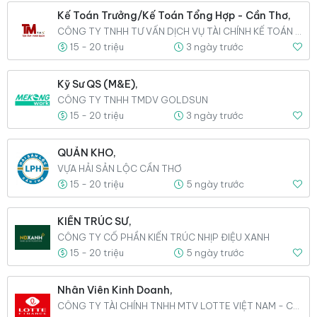
Kế Toán Trưởng/Kế Toán Tổng Hợp - Cần Thơ,
CÔNG TY TNHH TƯ VẤN DỊCH VỤ TÀI CHÍNH KẾ TOÁN TÂM MINH
15 - 20 triệu
3 ngày trước
Kỹ Sư QS (M&E),
CÔNG TY TNHH TMDV GOLDSUN
15 - 20 triệu
3 ngày trước
QUẢN KHO,
VỰA HẢI SẢN LỘC CẦN THƠ
15 - 20 triệu
5 ngày trước
KIẾN TRÚC SƯ,
CÔNG TY CỔ PHẦN KIẾN TRÚC NHỊP ĐIỆU XANH
15 - 20 triệu
5 ngày trước
Nhân Viên Kinh Doanh,
CÔNG TY TÀI CHÍNH TNHH MTV LOTTE VIỆT NAM - CHI NHÁNH AN GIANG