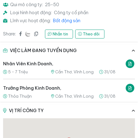
Qui mô công ty:
25-50
Loại hình hoạt động:
Công ty cổ phần
Lĩnh vực hoạt động:
Bất động sản
Share:
Nhắn tin
Theo dõi
VIỆC LÀM ĐANG TUYỂN DỤNG
Nhân Viên Kinh Doanh,
5 - 7 Triệu
Cần Thơ, Vĩnh Long
31/08
Trưởng Phòng Kinh Doanh,
Thỏa Thuận
Cần Thơ, Vĩnh Long
31/08
VỊ TRÍ CÔNG TY