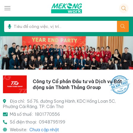
Công ty Cổ phần Đầu tư và Dịch vụ Bất
động sản Thành Thắng Group
Địa chỉ:
Số 76, đường Song Hành, KDC Hồng Loan 5C,
Phường Cái Răng, TP. Cần Thơ
Mã số thuế:
1801770556
Số điện thoại:
0948795199
Website:
Chưa cập nhật