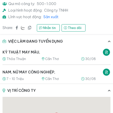
Qui mô công ty:
500-1.000
Loại hình hoạt động:
Công ty TNHH
Lĩnh vực hoạt động:
Sản xuất
Share:
Nhắn tin
Theo dõi
VIỆC LÀM ĐANG TUYỂN DỤNG
KỸ THUẬT MAY MẪU,
Thỏa Thuận
Cần Thơ
30/08
NAM, NỮ MAY CÔNG NGHIỆP,
7 - 10 Triệu
Cần Thơ
30/08
VỊ TRÍ CÔNG TY