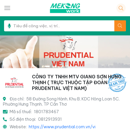
CÔNG TY TNHH MTV GIANG SƠN HƯNG
THỊNH ( TRỰC THUỘC TẬP ĐOÀN
PRUDENTIAL VIỆT NAM)
Địa chỉ:
58 Đường Song Hành, Khu B, KDC Hông Loan 5C,
Phường Hưng Thạnh, TP Cần Thơ
Mã số thuế:
1801783467
Số điện thoại:
0812913931
Website:
https://www.prudential.com.vn/vi