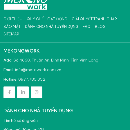
GIỚI THIỆU
QUY CHẾ HOẠT ĐỘNG
GIẢI QUYẾT TRANH CHẤP
BẢO MẬT
DÀNH CHO NHÀ TUYỂN DỤNG
FAQ
BLOG
SITEMAP
MEKONGWORK
Add:
Số 4660, Thuận An, Bình Minh, Tỉnh Vĩnh Long
info@metawork.com.vn
Email:
0977.785.032
Hotline:
DÀNH CHO NHÀ TUYỂN DỤNG
Tìm hồ sơ ứng viên
Bảng giá đăng tin VIP