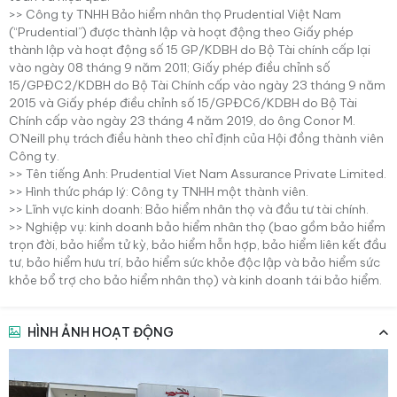
>> Công ty TNHH Bảo hiểm nhân thọ Prudential Việt Nam
(“Prudential”) được thành lập và hoạt động theo Giấy phép
thành lập và hoạt động số 15 GP/KDBH do Bộ Tài chính cấp lại
vào ngày 08 tháng 9 năm 2011; Giấy phép điều chỉnh số
15/GPĐC2/KDBH do Bộ Tài Chính cấp vào ngày 23 tháng 9 năm
2015 và Giấy phép điều chỉnh số 15/GPĐC6/KDBH do Bộ Tài
Chính cấp vào ngày 23 tháng 4 năm 2019, do ông Conor M.
O’Neill phụ trách điều hành theo chỉ định của Hội đồng thành viên
Công ty.
>> Tên tiếng Anh: Prudential Viet Nam Assurance Private Limited.
>> Hình thức pháp lý: Công ty TNHH một thành viên.
>> Lĩnh vực kinh doanh: Bảo hiểm nhân thọ và đầu tư tài chính.
>> Nghiệp vụ: kinh doanh bảo hiểm nhân thọ (bao gồm bảo hiểm
trọn đời, bảo hiểm tử kỳ, bảo hiểm hỗn hợp, bảo hiểm liên kết đầu
tư, bảo hiểm hưu trí, bảo hiểm sức khỏe độc lập và bảo hiểm sức
khỏe bổ trợ cho bảo hiểm nhân thọ) và kinh doanh tái bảo hiểm.
HÌNH ẢNH HOẠT ĐỘNG