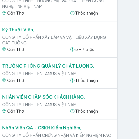
CÔNG TY TNHH THƯƠNG MẠI VÀ PHÁT TRIỂN CÔNG
NGHỆ TNF VIỆT NAM
Cần Thơ
Thỏa thuận
Kỹ Thuật Viên,
CÔNG TY CỔ PHẦN XÂY LẮP VÀ VẬT LIỆU XÂY DỰNG
CÁT TƯỜNG
Cần Thơ
5 - 7 triệu
TRƯỞNG PHÒNG QUẢN LÝ CHẤT LƯỢNG,
CÔNG TY TNHH TENTAMUS VIỆT NAM
Cần Thơ
Thỏa thuận
NHÂN VIÊN CHĂM SÓC KHÁCH HÀNG,
CÔNG TY TNHH TENTAMUS VIỆT NAM
Cần Thơ
Thỏa thuận
Nhân Viên QA - CSKH Kiểm Nghiệm,
CÔNG TY CỔ PHẦN CHỨNG NHẬN VÀ KIỂM NGHIỆM FAO