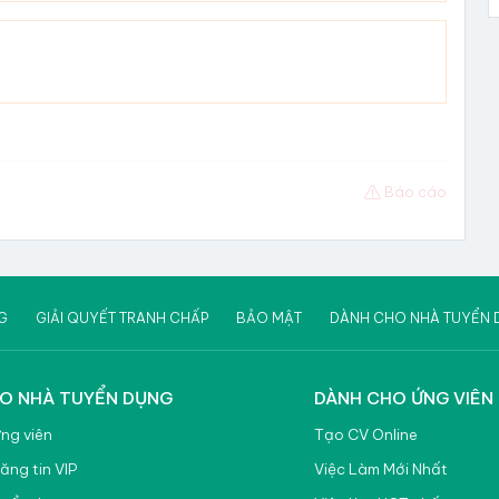
Báo cáo
G
GIẢI QUYẾT TRANH CHẤP
BẢO MẬT
DÀNH CHO NHÀ TUYỂN 
O NHÀ TUYỂN DỤNG
DÀNH CHO ỨNG VIÊN
ứng viên
Tạo CV Online
ăng tin VIP
Việc Làm Mới Nhất