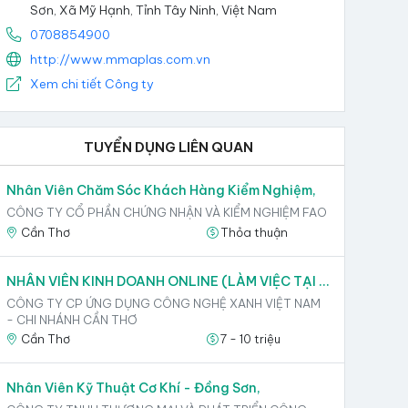
Sơn, Xã Mỹ Hạnh, Tỉnh Tây Ninh, Việt Nam
0708854900
http://www.mmaplas.com.vn
Xem chi tiết Công ty
TUYỂN DỤNG LIÊN QUAN
Nhân Viên Chăm Sóc Khách Hàng Kiểm Nghiệm,
CÔNG TY CỔ PHẦN CHỨNG NHẬN VÀ KIỂM NGHIỆM FAO
Cần Thơ
Thỏa thuận
NHÂN VIÊN KINH DOANH ONLINE (LÀM VIỆC TẠI VĂN PHÒNG),
CÔNG TY CP ỨNG DỤNG CÔNG NGHỆ XANH VIỆT NAM
- CHI NHÁNH CẦN THƠ
Cần Thơ
7 - 10 triệu
Nhân Viên Kỹ Thuật Cơ Khí - Đồng Sơn,