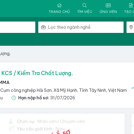
TRANG CHỦ
TÌM VIỆC
ỨNG VIÊN
TẠO 
ượng,
 KCS / Kiểm Tra Chất Lượng,
 MMA
Cụm công nghiệp Hải Sơn, Xã Mỹ Hạnh, Tỉnh Tây Ninh, Việt Nam
ệu
Hạn nộp hồ sơ:
31/07/2026
Chức vụ:
Nhân viên/ Chuyên viên
Yêu cầu giới tính:
Nam