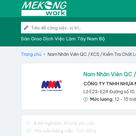
Sàn Giao Dịch Việc Làm Tây Nam Bộ
Trang chủ
Nam Nhân Viên QC / KCS / Kiểm Tra Chất L
Nam Nhân Viên QC /
CÔNG TY TNHH NHỰA
Lô E23-E24 Đường số 10, 
Mức lương:
12 - 15 tri
Kinh nghiệm:
Không yêu cầu
Yêu cầu bằng cấp:
Cao đẳng