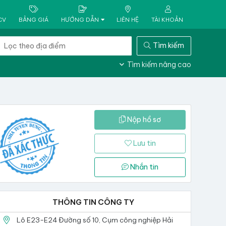
CV
BẢNG GIÁ
HƯỚNG DẪN
LIÊN HỆ
TÀI KHOẢN
Tìm kiếm
Tìm kiếm nâng cao
Nộp hồ sơ
Lưu tin
Nhắn tin
THÔNG TIN CÔNG TY
Lô E23-E24 Đường số 10, Cụm công nghiệp Hải