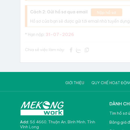
Cách 2: Gửi hồ sơ qua email
Nộp hồ sơ
Hồ sơ của bạn sẽ được gửi tới email nhà tuyển dụng
31-07-2026
* Hạn nộp:
Chia sẻ việc làm này:
GIỚI THIỆU
QUY CHẾ HOẠT ĐỘN
DÀNH CH
Tìm hồ sơ 
Add:
Số 4660, Thuận An, Bình Minh, Tỉnh
Bảng giá đ
Vĩnh Long