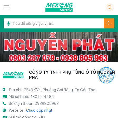
CÔNG TY TNHH PHỤ TÙNG Ô TÔ NGUYỄN
PHÁT
Địa chỉ:
2B/5 KV4, Phường Cái Răng, Tp Cần Thơ
Mã số thuế:
1801724486
Số điện thoại:
0939805963
Website:
Chưa cập nhật
Qui mô công ty:
<10