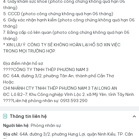
4. Giấy khám sức khoẻ (photo công chứng không quá hạn 06
tháng)
5. CCCD (photo công chứng không quá hạn 06 tháng)
6. Giấy xác nhận hạnh kiểm (photo công chứng không quá hạn 06
tháng)
7. Bằng cấp có liên quan (photo công chứng không quá hạn 06
tháng)
* XIN LƯU Ý: CÔNG TY SẼ KHÔNG HOÀN LẠI HỒ SƠ XIN VIỆC
TRONG MỌI TRƯỜNG HỢP.
Địa điểm nhận hồ sơ:
????CÔNG TY TNHH THÉP PHƯƠNG NAM 3
ĐC: 64A, đường 3/2, phường Tân An, thành phố Cần Thơ
Hoặc:
CHI NHÁNH CTY TNHH THÉP PHƯƠNG NAM 3 TẠI LONG AN
ĐC: Lô B2-7, Khu Công nghiệp Vĩnh Lộc 2, xã Mỹ Yên, tỉnh Tây Ninh.
????Liên hệ phòng nhân sự: 0913.593.290
Thông tin liên hệ
Người liên hệ:
Phòng nhân sự
Địa chỉ:
64A, đường 3/2, phường Hưng Lợi, quận Ninh Kiều, TP. Cần