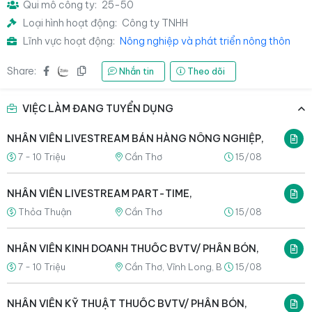
Qui mô công ty:
25-50
Loại hình hoạt động:
Công ty TNHH
Lĩnh vực hoạt động:
Nông nghiệp và phát triển nông thôn
Share:
Nhắn tin
Theo dõi
VIỆC LÀM ĐANG TUYỂN DỤNG
NHÂN VIÊN LIVESTREAM BÁN HÀNG NÔNG NGHIỆP,
7 - 10 Triệu
Cần Thơ
15/08
NHÂN VIÊN LIVESTREAM PART-TIME,
Thỏa Thuận
Cần Thơ
15/08
NHÂN VIÊN KINH DOANH THUỐC BVTV/ PHÂN BÓN,
7 - 10 Triệu
Cần Thơ, Vĩnh Long, Bến Tre, Sóc Trăng
15/08
NHÂN VIÊN KỸ THUẬT THUỐC BVTV/ PHÂN BÓN,