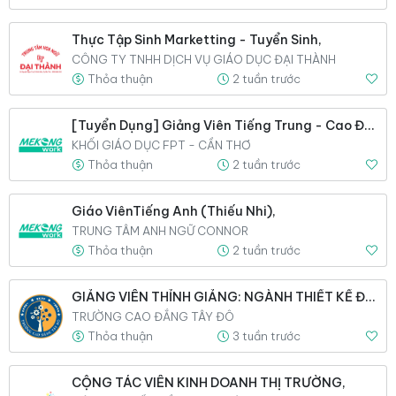
Thực Tập Sinh Marketting - Tuyển Sinh,
CÔNG TY TNHH DỊCH VỤ GIÁO DỤC ĐẠI THÀNH
Thỏa thuận
2 tuần trước
[Tuyển Dụng] Giảng Viên Tiếng Trung - Cao Đẳng Anh Quốc BTEC FPT,
KHỐI GIÁO DỤC FPT - CẦN THƠ
Thỏa thuận
2 tuần trước
Giáo ViênTiếng Anh (thiếu Nhi),
TRUNG TÂM ANH NGỮ CONNOR
Thỏa thuận
2 tuần trước
GIẢNG VIÊN THỈNH GIẢNG: NGÀNH THIẾT KẾ ĐỒ HỌA & NGÀNH TRUYỀN THÔNG ĐA,
TRƯỜNG CAO ĐẲNG TÂY ĐÔ
Thỏa thuận
3 tuần trước
CỘNG TÁC VIÊN KINH DOANH THỊ TRƯỜNG,