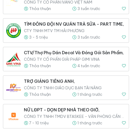
CÔNG TY CỔ PHẦN IVANO VIỆT NAM
Thỏa thuận
3 tuần trước
TÌM ĐỒNG ĐỘI NV QUÁN TRÀ SỮA - PART TIME,
CTY TNHH MTV TM HẢI PHƯƠNG
3 - 5 triệu
3 tuần trước
CTV/Thợ Phụ Dán Decal Và Đóng Gói Sản Phẩm,
CÔNG TY CỔ PHẦN GIẢI PHÁP GIMI VINA
Thỏa thuận
4 tuần trước
TRỢ GIẢNG TIẾNG ANH,
CÔNG TY TNHH GIÁO DỤC BẠN TÀI NĂNG
Thỏa thuận
1 tháng trước
NỮ LĐPT - DỌN DẸP NHÀ THEO GIỜ,
CÔNG TY TNHH TMDV BTASKEE - VĂN PHÒNG CẦN THƠ
7 - 10 triệu
1 tháng trước