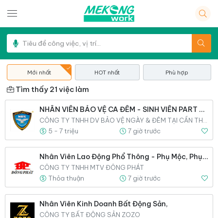
Mới nhất
HOT nhất
Phù hợp
Tìm thấy 21 việc làm
NHÂN VIÊN BẢO VỆ CA ĐÊM - SINH VIÊN PART TIME
CÔNG TY TNHH DV BẢO VỆ NGÀY & ĐÊM TẠI CẦN THƠ
5 - 7 triệu
7 giờ trước
Nhân Viên Lao Động Phổ Thông - Phụ Mộc, Phụ PU,
CÔNG TY TNHH MTV ĐÔNG PHÁT
Thỏa thuận
7 giờ trước
Nhân Viên Kinh Doanh Bất Động Sản,
CÔNG TY BẤT ĐỘNG SẢN ZOZO