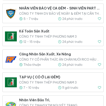
NHÂN VIÊN BẢO VỆ CA ĐÊM - SINH VIÊN PART TIME
CÔNG TY TNHH DV BẢO VỆ NGÀY & ĐÊM TẠI CẦN THƠ
5 - 7 triệu
24 phút trước
Kế Toán Sản Xuất
CÔNG TY TNHH THÉP PHƯƠNG NAM 3
12 - 15 triệu
24 phút trước
Công Nhân Sản Xuất, Xe Nâng
CÔNG TY CỔ PHẦN THỨC ĂN CHĂN NUÔI RICO HẬU GIANG
Thỏa thuận
24 phút trước
TẠP VỤ ( CÓ Ở LẠI ĐÊM)
CÔNG TY TNHH THÉP PHƯƠNG NAM 3
7 - 10 triệu
11 giờ trước
Nhân Viên Bảo Trì,
CÔNG TY TNHHSXTM NGUYỆT TRANG