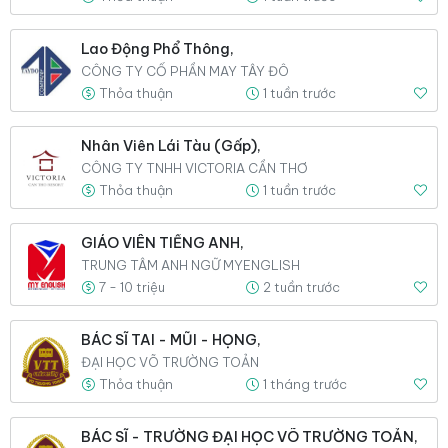
Lao Động Phổ Thông,
CÔNG TY CỔ PHẦN MAY TÂY ĐÔ
Thỏa thuận
1 tuần trước
Nhân Viên Lái Tàu (gấp),
CÔNG TY TNHH VICTORIA CẦN THƠ
Thỏa thuận
1 tuần trước
GIÁO VIÊN TIẾNG ANH,
TRUNG TÂM ANH NGỮ MYENGLISH
7 - 10 triệu
2 tuần trước
BÁC SĨ TAI - MŨI - HỌNG,
ĐẠI HỌC VÕ TRƯỜNG TOẢN
Thỏa thuận
1 tháng trước
BÁC SĨ - TRƯỜNG ĐẠI HỌC VÕ TRƯỜNG TOẢN,