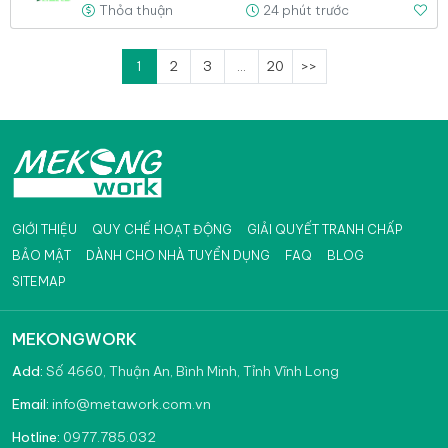
Thỏa thuận
24 phút trước
1
2
3
...
20
>>
GIỚI THIỆU
QUY CHẾ HOẠT ĐỘNG
GIẢI QUYẾT TRANH CHẤP
BẢO MẬT
DÀNH CHO NHÀ TUYỂN DỤNG
FAQ
BLOG
SITEMAP
MEKONGWORK
Add:
Số 4660, Thuận An, Bình Minh, Tỉnh Vĩnh Long
info@metawork.com.vn
Email:
0977.785.032
Hotline: