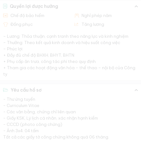
Quyền lợi được hưởng
Chế độ bảo hiểm
Nghỉ phép năm
Đồng phục
Tăng lương
– Lương: Thỏa thuận, cạnh tranh theo năng lực và kinh nghiệm
– Thưởng: Theo kết quả kinh doanh và hiệu suất công việc
– Phúc lợi:
+ Đầy đủ chế độ BHXH, BHYT, BHTN
+ Phụ cấp ăn trưa, công tác phí theo quy định
+ Tham gia các hoạt động văn hóa – thể thao – nội bộ của Công
ty
Yêu cầu hồ sơ
- Thư ứng tuyển
- Curriculum Vitae
- Các văn bằng, chứng chỉ liên quan
- Giấy KSK, Lý lịch cá nhân, xác nhận hạnh kiểm
- CCCD (photo công chứng)
- Ảnh 3x4: 04 tấm
Tất cả các giấy tờ công chứng không quá 06 tháng.