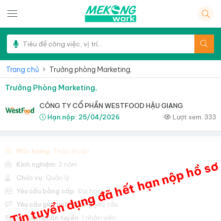
Trang chủ
Trưởng phòng Marketing,
Trưởng Phòng Marketing,
CÔNG TY CỔ PHẦN WESTFOOD HẬU GIANG
Hạn nộp:
25/04/2026
Lượt xem:
333
Mức lương:
Thỏa thuận
Tin tuyển dụng đã hết hạn nộp hồ sơ
Kinh nghiệm:
3 năm
Chức vụ:
Quản lý
Yêu cầu bằng cấp:
Đại học
Yêu cầu giới tính:
Không yêu cầu
Số lượng cần tuyển:
1 nhân viên