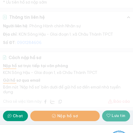
* Ưu tiên hồ sơ nộp sớm
Thông tin liên hệ
Người liên hệ:
Phòng Hành chính Nhân sự
Địa chỉ:
KCN Sông Hậu - GIai đoạn 1, xã Châu Thành TPCT
Số ĐT:
0901284606
Cách nộp hồ sơ
Nộp hồ sơ trực tiếp tại văn phòng
KCN Sông Hậu - GIai đoạn 1, xã Châu Thành TPCT
Gửi hồ sơ qua email
Bấm nút "Nộp hồ sơ" bên dưới để gửi hồ sơ đến email nhà tuyển
dụng
Chia sẻ việc làm này:
Báo cáo
Lưu tin
Chat
Nộp hồ sơ