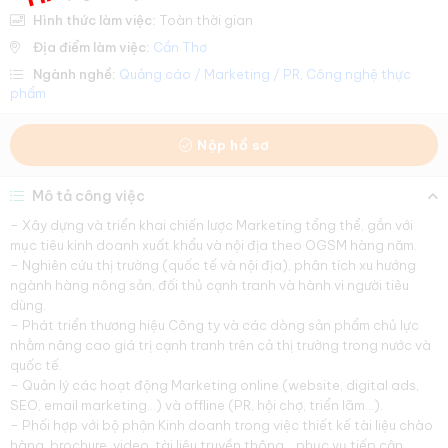
Hình thức làm việc:
Toàn thời gian
Địa điểm làm việc:
Cần Thơ
Ngành nghề:
Quảng cáo / Marketing / PR
,
Công nghệ thực
phẩm
Nộp hồ sơ
Mô tả công việc
– Xây dựng và triển khai chiến lược Marketing tổng thể, gắn với
mục tiêu kinh doanh xuất khẩu và nội địa theo OGSM hàng năm.
– Nghiên cứu thị trường (quốc tế và nội địa), phân tích xu hướng
ngành hàng nông sản, đối thủ cạnh tranh và hành vi người tiêu
dùng.
– Phát triển thương hiệu Công ty và các dòng sản phẩm chủ lực
nhằm nâng cao giá trị cạnh tranh trên cả thị trường trong nước và
quốc tế.
– Quản lý các hoạt động Marketing online (website, digital ads,
SEO, email marketing…) và offline (PR, hội chợ, triển lãm…).
– Phối hợp với bộ phận Kinh doanh trong việc thiết kế tài liệu chào
hàng, brochure, video, tài liệu truyền thông… phục vụ tiếp cận