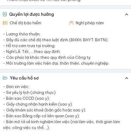
Quyền lợi được hưởng
Chế độ bảo hiểm
Nghỉ phép năm
- Lương thỏa thuận;
- Đầy đủ các chế độ theo luật định (BHXH, BHYT, BHTN);
- Hỗ trợ cơm trưa tại trường;
- Nghỉ Lễ, Tết, … theo quy định;
- Các phúc lợi khác theo quy định của Công ty.
- Môi trường làm việc hiện đại, thân thiện, chuyên nghiệp.
Yêu cầu hồ sơ
- Đơn xin việc;
- Sơ yếu lý lịch (chứng thực);
- Bản sao CCCD (sao y);
- Giấy chứng nhận hạnh kiểm (sao y);
- Giấy khám sức khoẻ (bản gốc hoặc sao y);
- Bản sao Bằng cấp có liên quan (sao y);
- Bản mô tả về kinh nghiệm làm việc (nơi làm việc, thời gian làm
việc, công việc cụ thể,…);