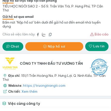
Nộp hồ sơ trực tiếp tại văn phòng
TIỂU HỌC NGÔI SAO 2 - Số 9, Trần Văn Trà, P. Hưng Phú, TP Cần
Thơ
Gửi hồ sơ qua email
Bấm nút "Nộp hồ sơ" bên dưới để gửi hồ sơ đến email nhà tuyển
dụng
Chia sẻ việc làm này:
Báo cáo
Lưu tin
Chat
Nộp hồ sơ
CÔNG TY TNHH ĐẦU TƯ VƯƠNG TẤN
Địa chỉ:
151/1 Trần Hoàng Na, P. Hưng Lợi, Q. Ninh Kiều, TP. Cần
Thơ
Webiste:
https://truongtrangti.com
Chi tiết:
Xem thêm
Việc cùng công ty