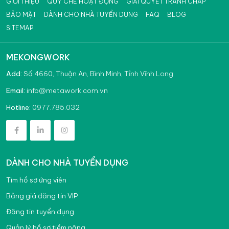
GIỚI THIỆU
QUY CHẾ HOẠT ĐỘNG
GIẢI QUYẾT TRANH CHẤP
BẢO MẬT
DÀNH CHO NHÀ TUYỂN DỤNG
FAQ
BLOG
SITEMAP
MEKONGWORK
Add:
Số 4660, Thuận An, Bình Minh, Tỉnh Vĩnh Long
info@metawork.com.vn
Email:
0977.785.032
Hotline:
DÀNH CHO NHÀ TUYỂN DỤNG
Tìm hồ sơ ứng viên
Bảng giá đăng tin VIP
Đăng tin tuyển dụng
Quản lý hồ sơ tiềm năng