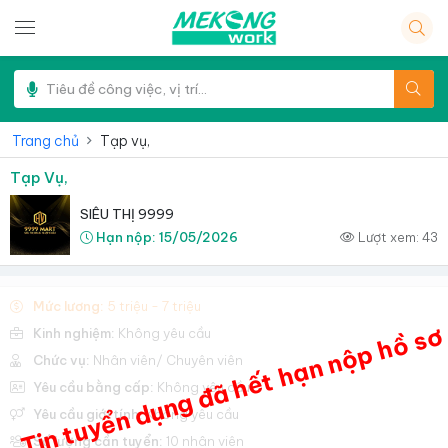
Trang chủ
Tạp vụ,
Tạp Vụ,
SIÊU THỊ 9999
Hạn nộp:
15/05/2026
Lượt xem:
43
Mức lương:
5 triệu - 7 triệu
Tin tuyển dụng đã hết hạn nộp hồ sơ
Kinh nghiệm:
Không yêu cầu
Chức vụ:
Nhân viên/ Chuyên viên
Yêu cầu bằng cấp:
Không yêu cầu
Yêu cầu giới tính:
Không yêu cầu
Số lượng cần tuyển:
10 nhân viên