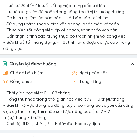
- Tuổi từ 20 đến 45 tuổi, tốt nghiệp trung cấp trở lên.
- Ưu tiên ứng viên đã hoặc đang công tác ở vị trí tương đương.
- Có kinh nghiệm lập báo cáo thuế, báo cáo tài chính.
- Sử dụng thành thạo vi tính văn phòng, phần mềm kế toán.
- Thực hiện tốt công việc lập kế hoạch, soạn thảo văn bản.
- Cẩn thận, chính xác, trung thực, có trách nhiệm với công việc.
- Sức khoẻ tốt, năng động, nhiệt tình, chịu được áp lực cao trong
công việc.
Quyền lợi được hưởng
Chế độ bảo hiểm
Nghỉ phép năm
Đồng phục
Tăng lương
- Thời gian học việc: 01 - 03 tháng.
- Tổng thu nhập trong thời gian học việc: từ 7 – 10 triệu/tháng
- Sau khi ký Hợp đồng lao động, tuỳ theo năng lực và yêu cầu công
việc cụ thể, Tổng thu nhập sẽ được nâng cao (từ 12 – 21
triệu/tháng + thưởng).
- Chế độ BHXH, BHYT, BHTN đầy đủ theo quy định.