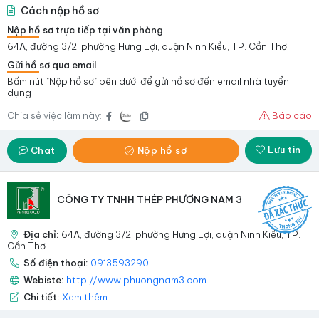
Cách nộp hồ sơ
Nộp hồ sơ trực tiếp tại văn phòng
64A, đường 3/2, phường Hưng Lợi, quận Ninh Kiều, TP. Cần Thơ
Gửi hồ sơ qua email
Bấm nút "Nộp hồ sơ" bên dưới để gửi hồ sơ đến email nhà tuyển
dụng
Chia sẻ việc làm này:
Báo cáo
Lưu tin
Chat
Nộp hồ sơ
CÔNG TY TNHH THÉP PHƯƠNG NAM 3
Địa chỉ:
64A, đường 3/2, phường Hưng Lợi, quận Ninh Kiều, TP.
Cần Thơ
Số điện thoại:
0913593290
Webiste:
http://www.phuongnam3.com
Chi tiết:
Xem thêm