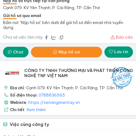
Nộp hồ sơ trực tiếp tại văn phòng
Cạnh 079, KV Yên Thạnh, P. Cái Răng, TP. Cần Thơ
Gửi hồ sơ qua email
Bấm nút "Nộp hồ sơ" bên dưới để gửi hồ sơ đến email nhà tuyển
dụng
Chia sẻ việc làm này:
Báo cáo
Lưu tin
Chat
Nộp hồ sơ
CÔNG TY TNHH THƯƠNG MẠI VÀ PHÁT TRIỂN CÔNG
NGHỆ TNF VIỆT NAM
Địa chỉ:
Cạnh 079, KV Yên Thạnh, P. Cái Răng, TP. Cần Thơ
Số điện thoại:
0788836565
Webiste:
https://xenangmientay.vn
Chi tiết:
Xem thêm
Việc cùng công ty