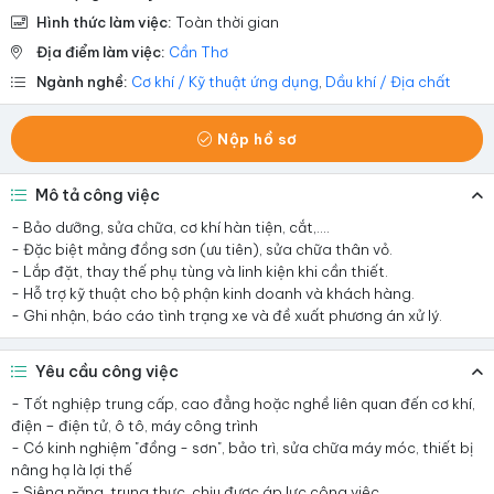
Hình thức làm việc:
Toàn thời gian
Địa điểm làm việc:
Cần Thơ
Ngành nghề:
Cơ khí / Kỹ thuật ứng dụng
,
Dầu khí / Địa chất
Nộp hồ sơ
Mô tả công việc
- Bảo dưỡng, sửa chữa, cơ khí hàn tiện, cắt,....
- Đặc biệt mảng đồng sơn (ưu tiên), sửa chữa thân vỏ.
- Lắp đặt, thay thế phụ tùng và linh kiện khi cần thiết.
- Hỗ trợ kỹ thuật cho bộ phận kinh doanh và khách hàng.
- Ghi nhận, báo cáo tình trạng xe và đề xuất phương án xử lý.
Yêu cầu công việc
- Tốt nghiệp trung cấp, cao đẳng hoặc nghề liên quan đến cơ khí,
điện – điện tử, ô tô, máy công trình
- Có kinh nghiệm "đồng - sơn", bảo trì, sửa chữa máy móc, thiết bị
nâng hạ là lợi thế
- Siêng năng, trung thực, chịu được áp lực công việc