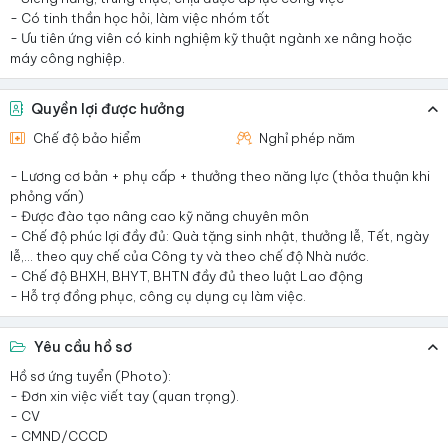
- Có tinh thần học hỏi, làm việc nhóm tốt
- Ưu tiên ứng viên có kinh nghiệm kỹ thuật ngành xe nâng hoặc
máy công nghiệp.
Quyền lợi được hưởng
Chế độ bảo hiểm
Nghỉ phép năm
- Lương cơ bản + phụ cấp + thưởng theo năng lực (thỏa thuận khi
phỏng vấn)
- Được đào tạo nâng cao kỹ năng chuyên môn
- Chế độ phúc lợi đầy đủ: Quà tặng sinh nhật, thưởng lễ, Tết, ngày
lễ,... theo quy chế của Công ty và theo chế độ Nhà nước.
- Chế độ BHXH, BHYT, BHTN đầy đủ theo luật Lao động
- Hỗ trợ đồng phục, công cụ dụng cụ làm việc.
Yêu cầu hồ sơ
Hồ sơ ứng tuyển (Photo):
- Đơn xin việc viết tay (quan trọng).
- CV
- CMND/CCCD