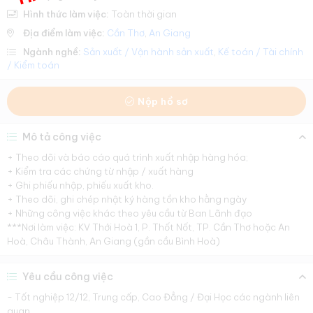
Hình thức làm việc:
Toàn thời gian
Địa điểm làm việc:
Cần Thơ
,
An Giang
Ngành nghề:
Sản xuất / Vận hành sản xuất
,
Kế toán / Tài chính
/ Kiểm toán
Nộp hồ sơ
Mô tả công việc
+ Theo dõi và báo cáo quá trình xuất nhập hàng hóa;
+ Kiểm tra các chứng từ nhập / xuất hàng
+ Ghi phiếu nhập, phiếu xuất kho.
+ Theo dõi, ghi chép nhật ký hàng tồn kho hằng ngày
+ Những công việc khác theo yêu cầu từ Ban Lãnh đạo
***Nơi làm việc: KV Thới Hoà 1, P. Thốt Nốt, TP. Cần Thơ hoặc An
Hoà, Châu Thành, An Giang (gần cầu Bình Hoà)
Yêu cầu công việc
- Tốt nghiệp 12/12, Trung cấp, Cao Đẳng / Đại Học các ngành liên
quan