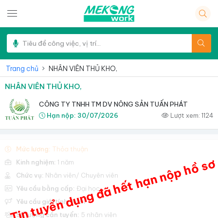
Trang chủ
NHÂN VIÊN THỦ KHO,
NHÂN VIÊN THỦ KHO,
CÔNG TY TNHH TM DV NÔNG SẢN TUẤN PHÁT
Hạn nộp:
30/07/2026
Lượt xem:
1124
Mức lương:
Thỏa thuận
Tin tuyển dụng đã hết hạn nộp hồ sơ
Kinh nghiệm:
1 năm
Chức vụ:
Nhân viên/ Chuyên viên
Yêu cầu bằng cấp:
Đại học
Yêu cầu giới tính:
Nam
Số lượng cần tuyển:
5 nhân viên