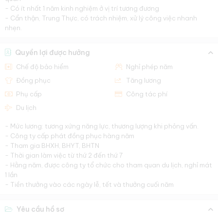
- Có ít nhất 1 năm kinh nghiệm ở vị trí tương đương
- Cẩn thận, Trung Thực, có trách nhiệm, xử lý công việc nhanh
nhẹn.
Quyền lợi được hưởng
Chế độ bảo hiểm
Nghỉ phép năm
Đồng phục
Tăng lương
Phụ cấp
Công tác phí
Du lịch
- Mức lương: tương xứng năng lực, thương lượng khi phỏng vấn.
- Công ty cấp phát đồng phục hàng năm
- Tham gia BHXH, BHYT, BHTN
- Thời gian làm việc từ thứ 2 đến thứ 7
- Hằng năm, được công ty tổ chức cho tham quan du lịch, nghỉ mát
1 lần
- Tiền thưởng vào các ngày lễ, tết và thưởng cuối năm
Yêu cầu hồ sơ