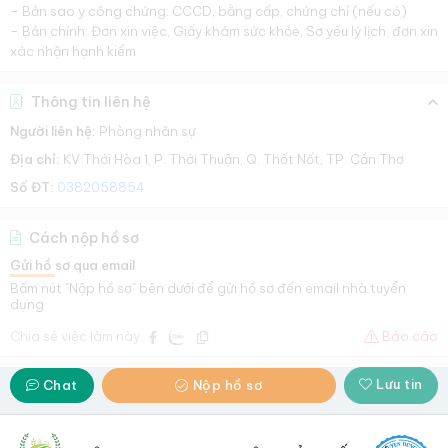
– Bản sao y công chứng: CCCD, bằng cấp, chứng chỉ (nếu có)
– Bản chính: Đơn xin việc, Giấy khám sức khỏe, Sơ yếu lý lịch, đơn xin
xác nhận hạnh kiểm
Thông tin liên hệ
Người liên hệ:
Phòng nhân sự
Địa chỉ:
KV Thới Hòa 1, P. Thới Thuận, Q. Thốt Nốt, TP. Cần Thơ
Số ĐT:
0382058854
Cách nộp hồ sơ
Gửi hồ sơ qua email
Bấm nút "Nộp hồ sơ" bên dưới để gửi hồ sơ đến email nhà tuyển
dụng
Chia sẻ việc làm này:
Báo cáo
Lưu tin
Chat
Nộp hồ sơ