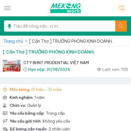
Trang chủ
[ Cần Thơ ] TRƯỞNG PHÒNG KINH DOANH,
[ Cần Thơ ] TRƯỞNG PHÒNG KINH DOANH,
CTY BHNT PRUDENTIAL VIỆT NAM
Hạn nộp:
31/08/2026
Lượt xem:
708
Mức lương:
12 triệu - 15 triệu
Kinh nghiệm:
1 năm
Chức vụ:
Quản lý
Yêu cầu bằng cấp:
Trung cấp
Yêu cầu giới tính:
Không yêu cầu
Số lượng cần tuyển:
2 nhân viên