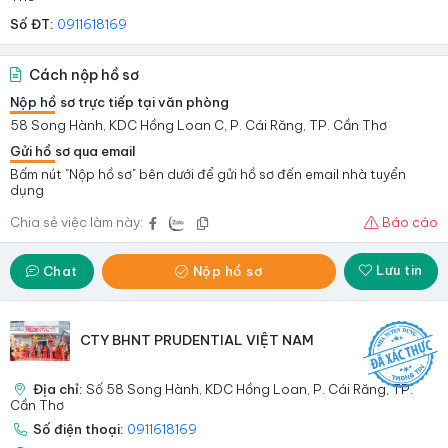
Số ĐT:
0911618169
Cách nộp hồ sơ
Nộp hồ sơ trực tiếp tại văn phòng
58 Song Hành, KDC Hồng Loan C, P. Cái Răng, TP. Cần Thơ
Gửi hồ sơ qua email
Bấm nút "Nộp hồ sơ" bên dưới để gửi hồ sơ đến email nhà tuyển
dụng
Chia sẻ việc làm này:
Báo cáo
Lưu tin
Chat
Nộp hồ sơ
CTY BHNT PRUDENTIAL VIỆT NAM
Địa chỉ:
Số 58 Song Hành, KDC Hồng Loan, P. Cái Răng, TP.
Cần Thơ
Số điện thoại:
0911618169