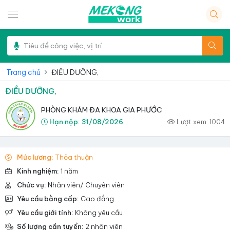
Trang chủ
ĐIỀU DƯỠNG,
ĐIỀU DƯỠNG,
PHÒNG KHÁM ĐA KHOA GIA PHƯỚC
Hạn nộp:
31/08/2026
Lượt xem:
1004
Mức lương:
Thỏa thuận
Kinh nghiệm:
1 năm
Chức vụ:
Nhân viên/ Chuyên viên
Yêu cầu bằng cấp:
Cao đẳng
Yêu cầu giới tính:
Không yêu cầu
Số lượng cần tuyển:
2 nhân viên