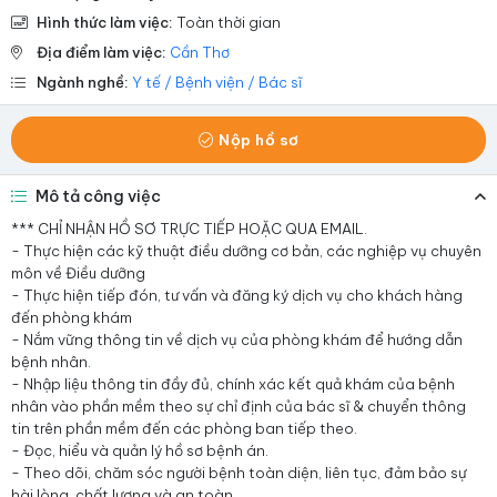
Hình thức làm việc:
Toàn thời gian
Địa điểm làm việc:
Cần Thơ
Ngành nghề:
Y tế / Bệnh viện / Bác sĩ
Nộp hồ sơ
Mô tả công việc
*** CHỈ NHẬN HỒ SƠ TRỰC TIẾP HOẶC QUA EMAIL.
- Thực hiện các kỹ thuật điều dưỡng cơ bản, các nghiệp vụ chuyên
môn về Điều dưỡng
- Thực hiện tiếp đón, tư vấn và đăng ký dịch vụ cho khách hàng
đến phòng khám
- Nắm vững thông tin về dịch vụ của phòng khám để hướng dẫn
bệnh nhân.
- Nhập liệu thông tin đầy đủ, chính xác kết quả khám của bệnh
nhân vào phần mềm theo sự chỉ định của bác sĩ & chuyển thông
tin trên phần mềm đến các phòng ban tiếp theo.
- Đọc, hiểu và quản lý hồ sơ bệnh án.
- Theo dõi, chăm sóc người bệnh toàn diện, liên tục, đảm bảo sự
hài lòng, chất lượng và an toàn