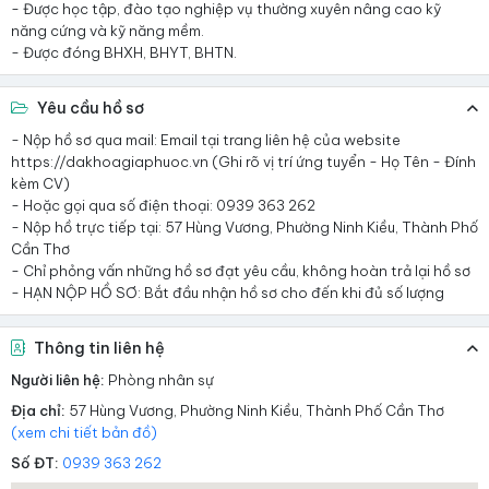
- Được học tập, đào tạo nghiệp vụ thường xuyên nâng cao kỹ
năng cứng và kỹ năng mềm.
- Được đóng BHXH, BHYT, BHTN.
Yêu cầu hồ sơ
- Nộp hồ sơ qua mail: Email tại trang liên hệ của website
https://dakhoagiaphuoc.vn (Ghi rõ vị trí ứng tuyển - Họ Tên - Đính
kèm CV)
- Hoặc gọi qua số điện thoại: 0939 363 262
- Nộp hồ trực tiếp tại: 57 Hùng Vương, Phường Ninh Kiều, Thành Phố
Cần Thơ
- Chỉ phỏng vấn những hồ sơ đạt yêu cầu, không hoàn trả lại hồ sơ
- HẠN NỘP HỒ SƠ: Bắt đầu nhận hồ sơ cho đến khi đủ số lượng
Thông tin liên hệ
Người liên hệ:
Phòng nhân sự
Địa chỉ:
57 Hùng Vương, Phường Ninh Kiều, Thành Phố Cần Thơ
(xem chi tiết bản đồ)
Số ĐT:
0939 363 262