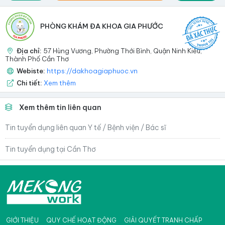
PHÒNG KHÁM ĐA KHOA GIA PHƯỚC
Địa chỉ:
57 Hùng Vương, Phường Thới Bình, Quận Ninh Kiều,
Thành Phố Cần Thơ
Webiste:
https://dakhoagiaphuoc.vn
Chi tiết:
Xem thêm
Xem thêm tin liên quan
Tin tuyển dụng liên quan Y tế / Bệnh viện / Bác sĩ
Tin tuyển dụng tại Cần Thơ
GIỚI THIỆU
QUY CHẾ HOẠT ĐỘNG
GIẢI QUYẾT TRANH CHẤP