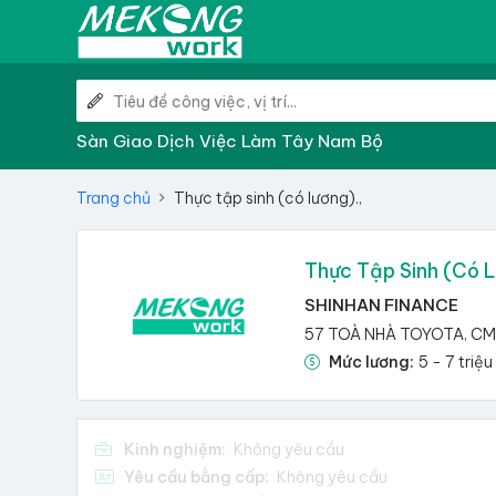
Sàn Giao Dịch Việc Làm Tây Nam Bộ
Trang chủ
Thực tập sinh (có lương).,
Thực Tập Sinh (có L
SHINHAN FINANCE
57 TOÀ NHÀ TOYOTA, CMT
Mức lương:
5 - 7 triệu
Kinh nghiệm:
Không yêu cầu
Yêu cầu bằng cấp:
Không yêu cầu