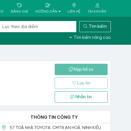
CV
BẢNG GIÁ
HƯỚNG DẪN
LIÊN HỆ
TÀI KHOẢN
Tìm kiếm
Tìm kiếm nâng cao
Nộp hồ sơ
Lưu tin
Nhắn tin
THÔNG TIN CÔNG TY
57 TOÀ NHÀ TOYOTA, CMT8 AN HOÀ, NINH KIỀU,