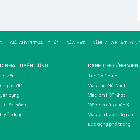
G
GIẢI QUYẾT TRANH CHẤP
BẢO MẬT
DÀNH CHO NHÀ TUYỂN 
O NHÀ TUYỂN DỤNG
DÀNH CHO ỨNG VIÊN
ứng viên
Tạo CV Online
ăng tin VIP
Việc Làm Mới Nhất
uyển dụng
Việc làm HOT nhất
 sơ tiềm năng
Việc làm cấp quản lý
tuyển dụng
Việc làm bán thời gian
Lao động phổ thông