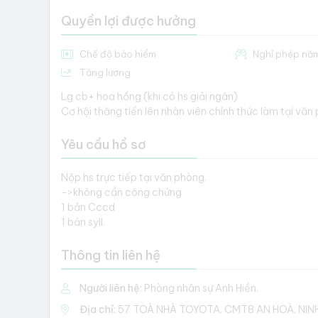
Quyền lợi được hưởng
Chế độ bảo hiểm
Nghỉ phép nă
Tăng lương
Lg cb+ hoa hồng (khi có hs giải ngân)
Cơ hội thăng tiến lên nhân viên chính thức làm tại văn
Yêu cầu hồ sơ
Nộp hs trực tiếp tại văn phòng.
->không cần công chứng
1 bản Cccd
1 bản syll.
Thông tin liên hệ
Người liên hệ:
Phòng nhân sự Anh Hiền.
Địa chỉ:
57 TOÀ NHÀ TOYOTA, CMT8 AN HOÀ, NINH