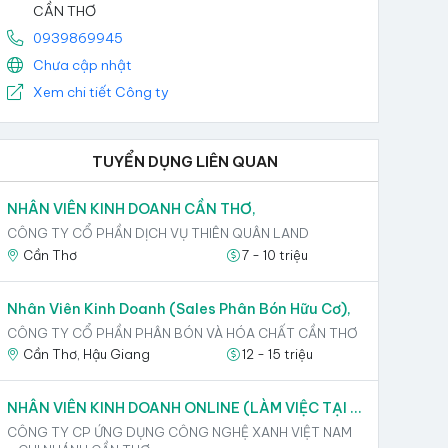
CẦN THƠ
0939869945
Chưa cập nhật
Xem chi tiết Công ty
TUYỂN DỤNG LIÊN QUAN
NHÂN VIÊN KINH DOANH CẦN THƠ,
CÔNG TY CỔ PHẦN DỊCH VỤ THIÊN QUÂN LAND
Cần Thơ
7 - 10 triệu
Nhân Viên Kinh Doanh (Sales Phân Bón Hữu Cơ),
CÔNG TY CỔ PHẦN PHÂN BÓN VÀ HÓA CHẤT CẦN THƠ
Cần Thơ, Hậu Giang
12 - 15 triệu
NHÂN VIÊN KINH DOANH ONLINE (LÀM VIỆC TẠI VĂN PHÒNG),
CÔNG TY CP ỨNG DỤNG CÔNG NGHỆ XANH VIỆT NAM