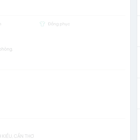
m
Đồng phục
 phòng.
 KIỀU, CẦN THƠ