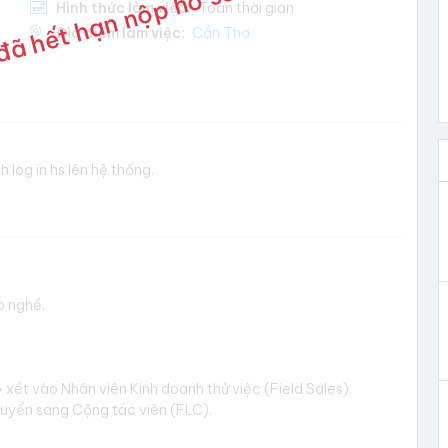
đã hết hạn nộp hồ sơ
Hình thức làm việc:
Toàn thời gian
Địa điểm làm việc:
Cần Thơ
 log in hs lên hệ thống.
p nghề.
 xét vào Nhân viên Kinh doanh thử việc (Field Sales).
uyển sang Cộng tác viên (FLC).