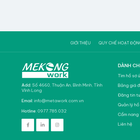
GIỚI THIỆU
QUY CHẾ HOẠT ĐỘN
DÀNH CH
Tìm hồ sơ 
Add:
Số 4660, Thuận An, Bình Minh, Tỉnh
Bảng giá đ
Vĩnh Long
Đăng tin t
info@metawork.com.vn
Email:
Quản lý hồ
0977.785.032
Hotline:
Cẩm nang 
Liên hệ