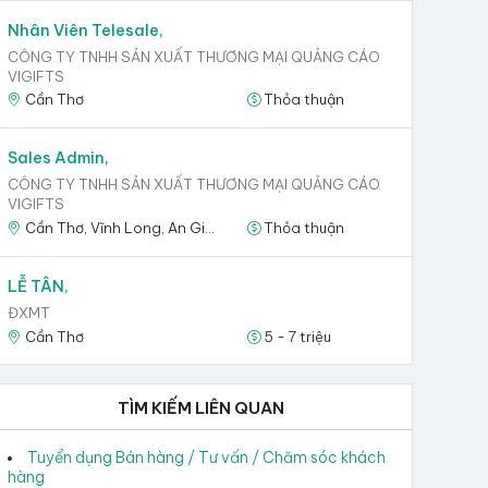
Nhân Viên Telesale,
CÔNG TY TNHH SẢN XUẤT THƯƠNG MẠI QUẢNG CÁO
VIGIFTS
Cần Thơ
Thỏa thuận
Sales Admin,
CÔNG TY TNHH SẢN XUẤT THƯƠNG MẠI QUẢNG CÁO
VIGIFTS
Cần Thơ, Vĩnh Long, An Giang, Hậu Giang, Sóc Trăng
Thỏa thuận
LỄ TÂN,
ĐXMT
Cần Thơ
5 - 7 triệu
TÌM KIẾM LIÊN QUAN
Tuyển dụng Bán hàng / Tư vấn / Chăm sóc khách
hàng