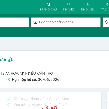
TRANG CHỦ
TÌM VIỆC
ỨNG VIÊN
TẠO 
ương).,
8 AN HOÀ, NINH KIỀU, CẦN THƠ
Hạn nộp hồ sơ:
30/06/2026
Chức vụ:
Nhân viên/ Chuyên viên
Yêu cầu giới tính:
Không yêu cầu