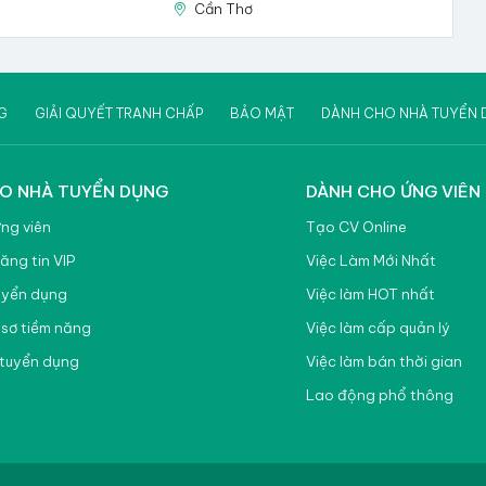
6
Cần Thơ
G
GIẢI QUYẾT TRANH CHẤP
BẢO MẬT
DÀNH CHO NHÀ TUYỂN 
O NHÀ TUYỂN DỤNG
DÀNH CHO ỨNG VIÊN
ứng viên
Tạo CV Online
ăng tin VIP
Việc Làm Mới Nhất
uyển dụng
Việc làm HOT nhất
 sơ tiềm năng
Việc làm cấp quản lý
tuyển dụng
Việc làm bán thời gian
Lao động phổ thông