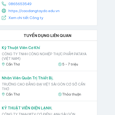
0865653549
https://caodangtaydo.edu.vn
Xem chi tiết Công ty
TUYỂN DỤNG LIÊN QUAN
Kỹ Thuật Viên Cơ Khí
CÔNG TY TNHH CÔNG NGHIỆP THỰC PHẨM PATAYA
(VIỆT NAM)
Cần Thơ
5 - 7 triệu
Nhân Viên Quản Trị Thiết Bị,
TRƯỜNG CAO ĐẲNG ĐẠI VIỆT SÀI GÒN CƠ SỞ CẦN
THƠ
Cần Thơ
Thỏa thuận
KỸ THUẬT VIÊN ĐIỆN LẠNH,
CÔNG TY TNHH MTV CƠ ĐIỆN LẠNH SÀI GÒN