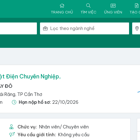
TRANG CHỦ
TÌM VIỆC
ỨNG VIÊN
TẠO 
ật Điện Chuyên Nghiệp,
ÂY ĐÔ
Cái Răng, TP Cần Thơ
ận
Hạn nộp hồ sơ:
22/10/2026
Chức vụ:
Nhân viên/ Chuyên viên
Yêu cầu giới tính:
Không yêu cầu