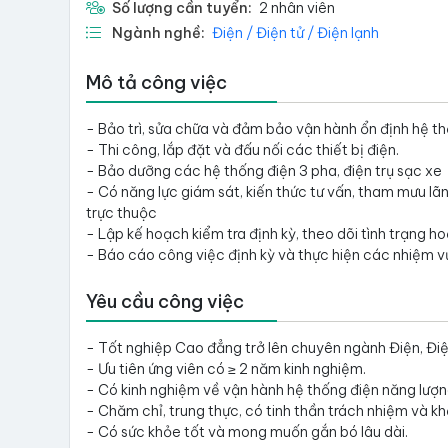
Số lượng cần tuyển:
2 nhân viên
Ngành nghề:
Điện / Điện tử / Điện lạnh
Mô tả công việc
- Bảo trì, sửa chữa và đảm bảo vận hành ổn định hệ th
- Thi công, lắp đặt và đấu nối các thiết bị điện.
- Bảo dưỡng các hệ thống điện 3 pha, điện trụ sạc xe
- Có năng lực giám sát, kiến thức tư vấn, tham mưu lã
trực thuộc
- Lập kế hoạch kiểm tra định kỳ, theo dõi tình trạng ho
- Báo cáo công việc định kỳ và thực hiện các nhiệm v
Yêu cầu công việc
- Tốt nghiệp Cao đẳng trở lên chuyên ngành Điện, Điệ
- Ưu tiên ứng viên có ≥ 2 năm kinh nghiệm.
- Có kinh nghiệm về vận hành hệ thống điện năng lượng 
- Chăm chỉ, trung thực, có tinh thần trách nhiệm và k
- Có sức khỏe tốt và mong muốn gắn bó lâu dài.