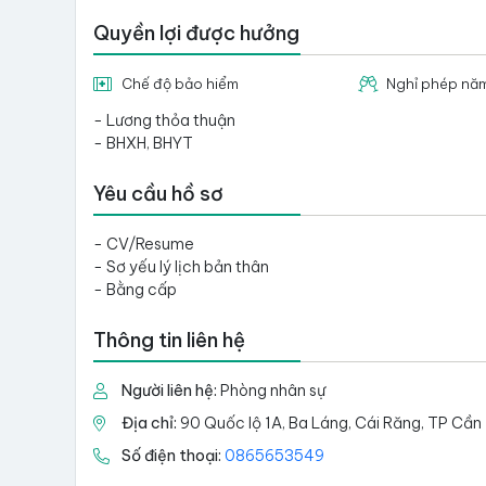
Quyền lợi được hưởng
Chế độ bảo hiểm
Nghỉ phép nă
- Lương thỏa thuận
- BHXH, BHYT
Yêu cầu hồ sơ
- CV/Resume
- Sơ yếu lý lịch bản thân
- Bằng cấp
Thông tin liên hệ
Người liên hệ:
Phòng nhân sự
Địa chỉ:
90 Quốc lộ 1A, Ba Láng, Cái Răng, TP Cần
Số điện thoại:
0865653549