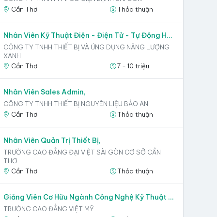
Cần Thơ
Thỏa thuận
Nhân Viên Kỹ Thuật Điện - Điện Tử - Tự Động Hóa,
CÔNG TY TNHH THIẾT BỊ VÀ ỨNG DỤNG NĂNG LƯỢNG
XANH
Cần Thơ
7 - 10 triệu
Nhân Viên Sales Admin,
CÔNG TY TNHH THIẾT BỊ NGUYÊN LIỆU BẢO AN
Cần Thơ
Thỏa thuận
Nhân Viên Quản Trị Thiết Bị,
TRƯỜNG CAO ĐẲNG ĐẠI VIỆT SÀI GÒN CƠ SỞ CẦN
THƠ
Cần Thơ
Thỏa thuận
Giảng Viên Cơ Hữu Ngành Công Nghệ Kỹ Thuật Ô Tô,
TRƯỜNG CAO ĐẲNG VIỆT MỸ