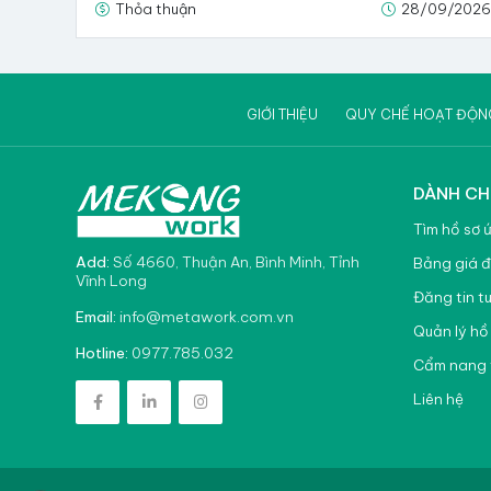
Thỏa thuận
28/09/202
GIỚI THIỆU
QUY CHẾ HOẠT ĐỘN
DÀNH CH
Tìm hồ sơ 
Add:
Số 4660, Thuận An, Bình Minh, Tỉnh
Bảng giá đ
Vĩnh Long
Đăng tin t
info@metawork.com.vn
Email:
Quản lý hồ
0977.785.032
Hotline:
Cẩm nang 
Liên hệ