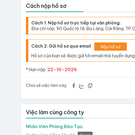
Cách nộp hồ sơ
Cách 1: Nộp hồ sơ trực tiếp tại văn phòng:
Địa chỉ nộp: 90 Quốc lộ 1A, Ba Láng, Cái Răng, TP 
Cách 2: Gửi hồ sơ qua email
Nộp hồ sơ
Hồ sơ của bạn sẽ được gửi tới email nhà tuyển dụng
22-10-2026
* Hạn nộp:
Chia sẻ việc làm này:
Việc làm cùng công ty
Nhân Viên Phòng Đào Tạo,
Trường Cao Đẳng Tây Đô
Đã xem