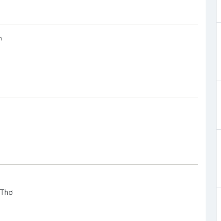
m
 Thơ