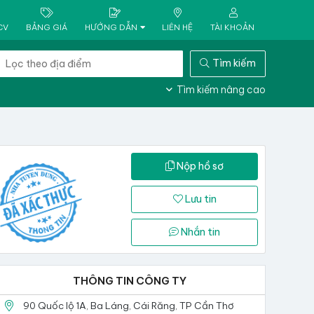
CV
BẢNG GIÁ
HƯỚNG DẪN
LIÊN HỆ
TÀI KHOẢN
Tìm kiếm
Tìm kiếm nâng cao
Nộp hồ sơ
Lưu tin
Nhắn tin
THÔNG TIN CÔNG TY
90 Quốc lộ 1A, Ba Láng, Cái Răng, TP Cần Thơ