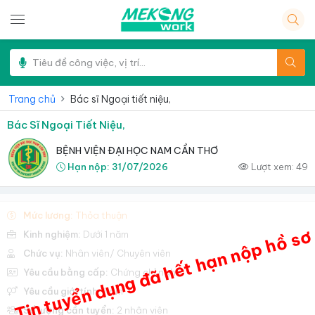
Trang chủ
Bác sĩ Ngoại tiết niệu,
Bác Sĩ Ngoại Tiết Niệu,
BỆNH VIỆN ĐẠI HỌC NAM CẦN THƠ
Hạn nộp:
31/07/2026
Lượt xem:
49
Mức lương:
Thỏa thuận
Tin tuyển dụng đã hết hạn nộp hồ sơ
Kinh nghiệm:
Dưới 1 năm
Chức vụ:
Nhân viên/ Chuyên viên
Yêu cầu bằng cấp:
Chứng chỉ nghề
Yêu cầu giới tính:
Nam
Số lượng cần tuyển:
2 nhân viên