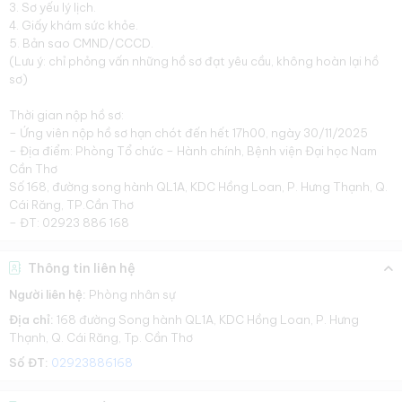
3. Sơ yếu lý lịch.
4. Giấy khám sức khỏe.
5. Bản sao CMND/CCCD.
(Lưu ý: chỉ phỏng vấn những hồ sơ đạt yêu cầu, không hoàn lại hồ
sơ)
Thời gian nộp hồ sơ:
– Ứng viên nộp hồ sơ hạn chót đến hết 17h00, ngày 30/11/2025
– Địa điểm: Phòng Tổ chức – Hành chính, Bệnh viện Đại học Nam
Cần Thơ
Số 168, đường song hành QL1A, KDC Hồng Loan, P. Hưng Thạnh, Q.
Cái Răng, TP.Cần Thơ
– ĐT: 02923 886 168
Thông tin liên hệ
Người liên hệ:
Phòng nhân sự
Địa chỉ:
168 đường Song hành QL1A, KDC Hồng Loan, P. Hưng
Thạnh, Q. Cái Răng, Tp. Cần Thơ
Số ĐT:
02923886168