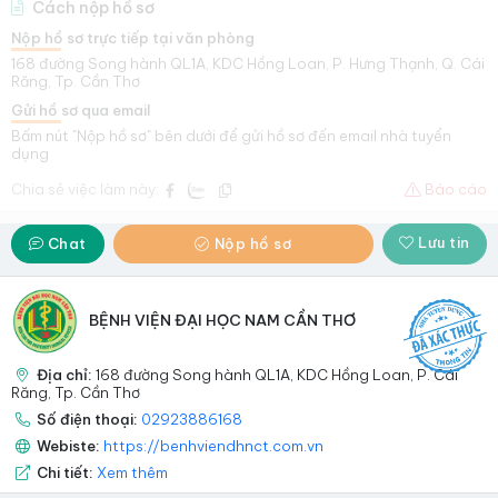
Cách nộp hồ sơ
Nộp hồ sơ trực tiếp tại văn phòng
168 đường Song hành QL1A, KDC Hồng Loan, P. Hưng Thạnh, Q. Cái
Răng, Tp. Cần Thơ
Gửi hồ sơ qua email
Bấm nút "Nộp hồ sơ" bên dưới để gửi hồ sơ đến email nhà tuyển
dụng
Chia sẻ việc làm này:
Báo cáo
Lưu tin
Chat
Nộp hồ sơ
BỆNH VIỆN ĐẠI HỌC NAM CẦN THƠ
Địa chỉ:
168 đường Song hành QL1A, KDC Hồng Loan, P. Cái
Răng, Tp. Cần Thơ
Số điện thoại:
02923886168
Webiste:
https://benhviendhnct.com.vn
Chi tiết:
Xem thêm