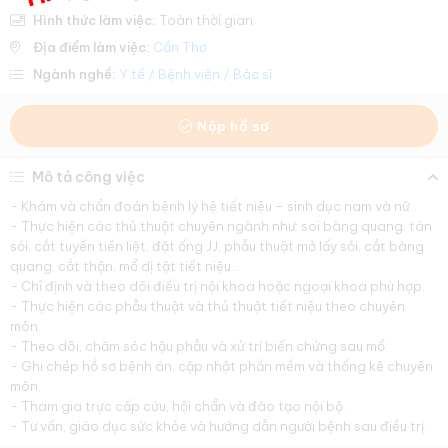
Hình thức làm việc:
Toàn thời gian
Địa điểm làm việc:
Cần Thơ
Ngành nghề:
Y tế / Bệnh viện / Bác sĩ
Nộp hồ sơ
Mô tả công việc
- Khám và chẩn đoán bệnh lý hệ tiết niệu – sinh dục nam và nữ.
- Thực hiện các thủ thuật chuyên ngành như: soi bàng quang, tán
sỏi, cắt tuyến tiền liệt, đặt ống JJ, phẫu thuật mở lấy sỏi, cắt bàng
quang, cắt thận, mổ dị tật tiết niệu...
- Chỉ định và theo dõi điều trị nội khoa hoặc ngoại khoa phù hợp.
- Thực hiện các phẫu thuật và thủ thuật tiết niệu theo chuyên
môn.
- Theo dõi, chăm sóc hậu phẫu và xử trí biến chứng sau mổ.
- Ghi chép hồ sơ bệnh án, cập nhật phần mềm và thống kê chuyên
môn.
- Tham gia trực cấp cứu, hội chẩn và đào tạo nội bộ.
- Tư vấn, giáo dục sức khỏe và hướng dẫn người bệnh sau điều trị.