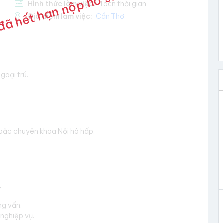
đã hết hạn nộp hồ sơ
Hình thức làm việc:
Toàn thời gian
Địa điểm làm việc:
Cần Thơ
goại trú.
hoặc chuyên khoa Nội hô hấp.
m
ng vấn.
nghiệp vụ.