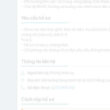
– Môi trường làm việc trẻ trung, năng động, thân thiện.
– Chế độ BHXH, thưởng và hưởng các chính sách đãi 
Yêu cầu hồ sơ
– Hồ sơ xin việc bao gồm: Đơn xin việc, Sơ yếu lý lịc
chứng chỉ (nếu có), ảnh 3×4.
*Lưu ý:
– Hồ sơ có sao y, chứng thực.
– Chỉ phỏng vấn những hồ sơ đạt yêu cầu, không hoàn l
Thông tin liên hệ
Người liên hệ:
Phòng nhân sự
Địa chỉ:
168 đường Song hành QL1A, KDC Hồng Loan
Số điện thoại:
02923886168
Cách nộp hồ sơ