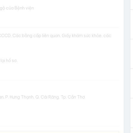
ngộ của Bệnh viện
h, CCCD, Các bằng cấp liên quan, Giấy khám sức khỏe, các
ại hồ sơ.
, P. Hưng Thạnh, Q. Cái Răng, Tp. Cần Thơ