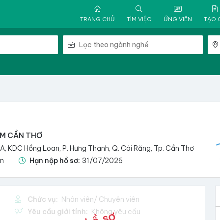
TRANG CHỦ
TÌM VIỆC
ỨNG VIÊN
TẠO 
AM CẦN THƠ
, KDC Hồng Loan, P. Hưng Thạnh, Q. Cái Răng, Tp. Cần Thơ
ận
Hạn nộp hồ sơ:
31/07/2026
Chức vụ:
Nhân viên/ Chuyên viên
Yêu cầu giới tính:
Không yêu cầu