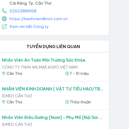
Cái Răng, Tp. Cần Thơ
02923886168
https://benhviendhnct.com.vn
Xem chi tiết Công ty
TUYỂN DỤNG LIÊN QUAN
Nhân Viên An Toàn Môi Trường Sức Khỏe,
CÔNG TY TNHH WILMAR AGRO VIỆT NAM
Cần Thơ
7 - 10 triệu
NHÂN VIÊN KINH DOANH ( VẬT TƯ TIÊU HAO/TBYT),
IDMED CẦN THƠ
Cần Thơ
Thỏa thuận
Nhân Viên Điều Dưỡng (Nam) - Phụ Mổ (Nội Soi + Đinh Nẹp Vít),
IDMED CẦN THƠ