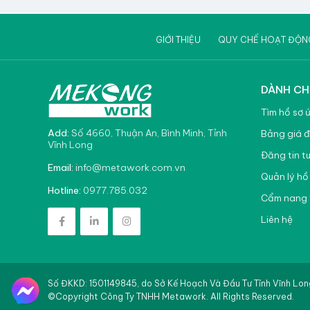
GIỚI THIỆU
QUY CHẾ HOẠT ĐỘN
DÀNH CH
Tìm hồ sơ 
Add:
Số 4660, Thuận An, Bình Minh, Tỉnh
Bảng giá đ
Vĩnh Long
Đăng tin t
info@metawork.com.vn
Email:
Quản lý hồ
0977.785.032
Hotline:
Cẩm nang 
Liên hệ
Số ĐKKD: 1501149845, do Sở Kế Hoạch Và Đầu Tư Tỉnh Vĩnh Lo
Liên
©Copyright Công Ty TNHH Metawork. All Rights Reserved.