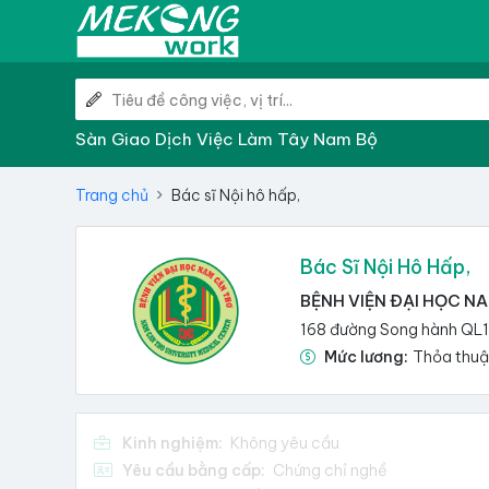
Sàn Giao Dịch Việc Làm Tây Nam Bộ
Trang chủ
Bác sĩ Nội hô hấp,
Bác Sĩ Nội Hô Hấp,
BỆNH VIỆN ĐẠI HỌC N
168 đường Song hành QL1A
Mức lương:
Thỏa thu
Kinh nghiệm:
Không yêu cầu
Yêu cầu bằng cấp:
Chứng chỉ nghề