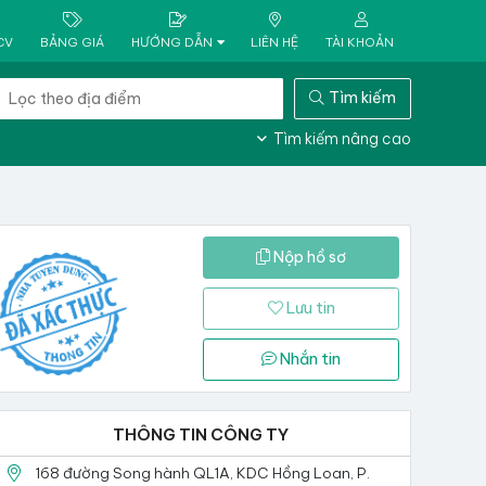
CV
BẢNG GIÁ
HƯỚNG DẪN
LIÊN HỆ
TÀI KHOẢN
Tìm kiếm
Tìm kiếm nâng cao
Nộp hồ sơ
Lưu tin
Nhắn tin
THÔNG TIN CÔNG TY
168 đường Song hành QL1A, KDC Hồng Loan, P.