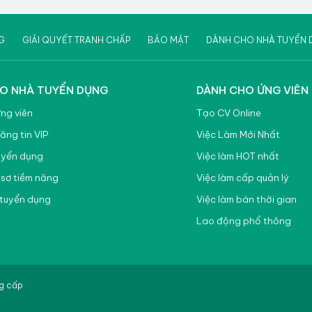
G
GIẢI QUYẾT TRANH CHẤP
BẢO MẬT
DÀNH CHO NHÀ TUYỂN 
O NHÀ TUYỂN DỤNG
DÀNH CHO ỨNG VIÊN
ứng viên
Tạo CV Online
ăng tin VIP
Việc Làm Mới Nhất
uyển dụng
Việc làm HOT nhất
 sơ tiềm năng
Việc làm cấp quản lý
tuyển dụng
Việc làm bán thời gian
Lao động phổ thông
ng cấp