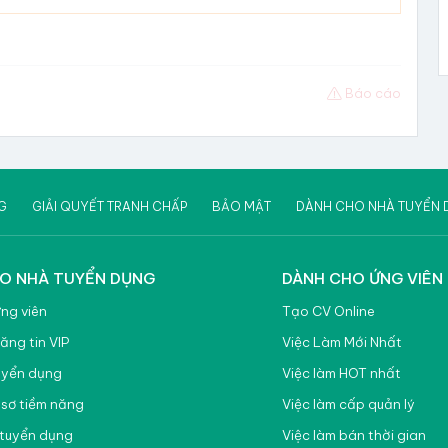
Báo cáo
G
GIẢI QUYẾT TRANH CHẤP
BẢO MẬT
DÀNH CHO NHÀ TUYỂN 
O NHÀ TUYỂN DỤNG
DÀNH CHO ỨNG VIÊN
ứng viên
Tạo CV Online
ăng tin VIP
Việc Làm Mới Nhất
uyển dụng
Việc làm HOT nhất
 sơ tiềm năng
Việc làm cấp quản lý
tuyển dụng
Việc làm bán thời gian