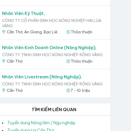
Nhân Viên Kỹ Thuật,
CÔNG TY CỔ PHẦN SINH HỌC NÔNG NGHIỆP HAI LÚA
VÀNG
Cần Thơ, An Giang, Bạc Liêu, Đồng Tháp, Sóc Trăng, Long An
Thỏa thuận
Nhân Viên Kinh Doanh Online (Nông Nghiệp),
CÔNG TY TNHH SINH HỌC NÔNG NGHIỆP RỒNG VÀNG
Cần Thơ
Thỏa thuận
Nhân Viên Livestream (Nông Nghiệp),
CÔNG TY TNHH SINH HỌC NÔNG NGHIỆP RỒNG VÀNG
Cần Thơ
7 - 10 triệu
TÌM KIẾM LIÊN QUAN
Tuyển dụng Nông lâm / Ngư nghiệp
Tuyển dụng tại Cần Thơ