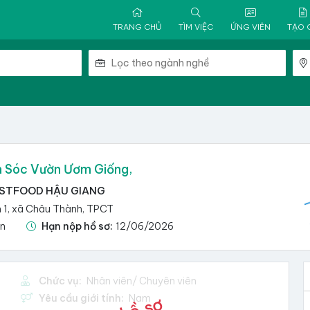
TRANG CHỦ
TÌM VIỆC
ỨNG VIÊN
TẠO 
 Sóc Vườn Ươm Giống,
STFOOD HẬU GIANG
 1, xã Châu Thành, TPCT
ận
Hạn nộp hồ sơ:
12/06/2026
Chức vụ:
Nhân viên/ Chuyên viên
Yêu cầu giới tính:
Nam