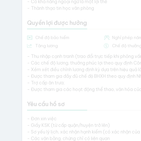
- Có khả năng ngoại ngữ là một lợi thế
- Thành thạo tin học văn phòng
Quyền lợi được hưởng
Chế độ bảo hiểm
Nghỉ phép nă
Tăng lương
Chế độ thưởn
- Thu nhập cạnh tranh (trao đổi trực tiếp khi phỏng vấ
- Các chế độ lương, thưởng phúc lợi theo quy định Côn
- Xém xét điều chỉnh lương định kỳ dựa trên hiệu quả la
- Được tham gia đầy đủ chế độ BHXH theo quy định Nh
- Trợ cấp ăn trưa;
- Được tham gia các hoạt động thể thao, văn hóa củ
Yêu cầu hồ sơ
- Đơn xin việc
- Giấy KSK (từ cấp quận/huyện trở lên)
- Sơ yếu lý lịch, xác nhận hạnh kiểm (có xác nhận củ
- Các văn bằng, chứng chỉ có liên quan