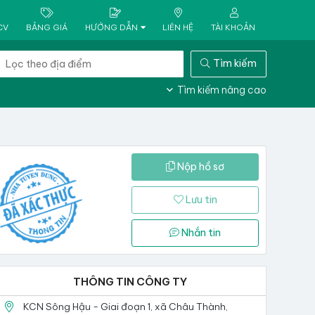
CV
BẢNG GIÁ
HƯỚNG DẪN
LIÊN HỆ
TÀI KHOẢN
Tìm kiếm
Tìm kiếm nâng cao
Nộp hồ sơ
Lưu tin
Nhắn tin
THÔNG TIN CÔNG TY
KCN Sông Hậu - Giai đoạn 1, xã Châu Thành,