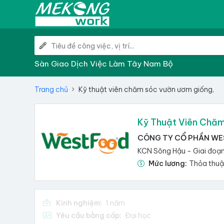
Sàn Giao Dịch Việc Làm Tây Nam Bộ
Trang chủ
Kỹ thuật viên chăm sóc vườn ươm giống,
Kỹ Thuật Viên Chăm
CÔNG TY CỔ PHẦN WE
KCN Sông Hậu - Giai đoạn
Mức lương:
Thỏa thu
Kinh nghiệm:
1 năm
Yêu cầu bằng cấp:
Đại học