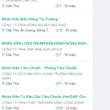
- CHI NHÁNH CẦN THƠ
Cần Thơ
7 - 10 triệu
Nhân Viên Bán Hàng Thị Trường,
CÔNG TY TNHH NÔNG NGHIỆP HIỆP PHÁT
Cần Thơ, An Giang, Đồng Tháp, Kiên Giang, Tiền Giang, Long An
12 - 15 triệu
NHÂN VIÊN LIVESTREAM BÁN HÀNG NÔNG NGHIỆP,
CÔNG TY TNHH XNK VINA AGRI GROUP
Cần Thơ
7 - 10 triệu
Nhân Viên Tiêu Chuẩn - Phòng Tiêu Chuẩn,
CÔNG TY CỔ PHẦN DỊCH VỤ MÔI TRƯỜNG MEKONG
XANH
Cần Thơ
7 - 10 triệu
Nhân Viên Tư Vấn Các Tiêu Chuẩn VietGAP, Global GAP, ASC Trong Nông, Thủy Sản,
CÔNG TY TNHH PHÁT TRIỂN BỀN VỮNG CỘNG ĐỒNG
Cần Thơ
10 - 12 triệu