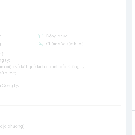
m
Đồng phục
g
Chăm sóc sức khoẻ
n);
g ty;
̀m việc và kết quả kinh doanh của Công ty;
à nước;
a Công ty.
a địa phương)