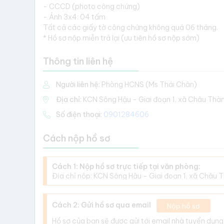
- CCCD (photo công chứng)
- Ảnh 3x4: 04 tấm
Tất cả các giấy tờ công chứng không quá 06 tháng.
* Hồ sơ nộp miễn trả lại (ưu tiên hồ sơ nộp sớm)
Thông tin liên hệ
Người liên hệ:
Phòng HCNS (Ms Thái Chân)
Địa chỉ:
KCN Sông Hậu - Giai đoạn 1, xã Châu Thà
Số điện thoại:
0901284606
Cách nộp hồ sơ
Cách 1: Nộp hồ sơ trực tiếp tại văn phòng:
Địa chỉ nộp: KCN Sông Hậu - Giai đoạn 1, xã Châu 
Cách 2: Gửi hồ sơ qua email
Nộp hồ sơ
Hồ sơ của bạn sẽ được gửi tới email nhà tuyển dụng