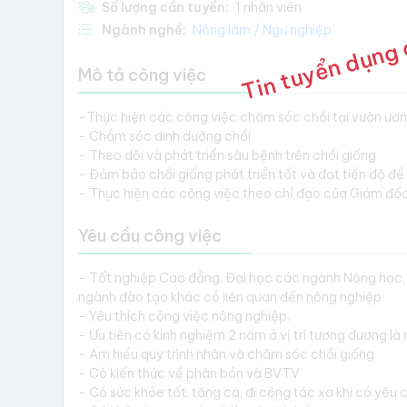
Tin tuyển dụng 
Số lượng cần tuyển:
1 nhân viên
Ngành nghề:
Nông lâm / Ngư nghiệp
Mô tả công việc
-Thực hiện các công việc chăm sóc chồi tại vườn ươ
- Chắm sóc dinh dưỡng chồi
- Theo dõi và phát triển sâu bệnh trên chồi giống
- Đảm bảo chồi giống phát triển tốt và đạt tiến độ đề 
- Thực hiện các công việc theo chỉ đạo của Giám đốc
Yêu cầu công việc
- Tốt nghiệp Cao đẳng, Đại học các ngành Nông học,
ngành đào tạo khác có liên quan đến nông nghiệp.
- Yêu thích công việc nông nghiệp.
- Ưu tiên có kinh nghiệm 2 năm ở vị trí tương đương là 
- Am hiểu quy trình nhân và chăm sóc chồi giống
- Có kiến thức về phân bón và BVTV
- Có sức khỏe tốt, tăng ca, đi công tác xa khi có yêu 