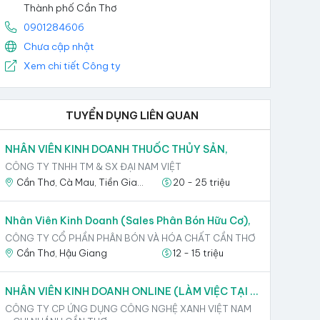
Thành phố Cần Thơ
0901284606
Chưa cập nhật
Xem chi tiết Công ty
TUYỂN DỤNG LIÊN QUAN
NHÂN VIÊN KINH DOANH THUỐC THỦY SẢN,
CÔNG TY TNHH TM & SX ĐẠI NAM VIỆT
Cần Thơ, Cà Mau, Tiền Giang, Trà Vinh
20 - 25 triệu
Nhân Viên Kinh Doanh (Sales Phân Bón Hữu Cơ),
CÔNG TY CỔ PHẦN PHÂN BÓN VÀ HÓA CHẤT CẦN THƠ
Cần Thơ, Hậu Giang
12 - 15 triệu
NHÂN VIÊN KINH DOANH ONLINE (LÀM VIỆC TẠI VĂN PHÒNG),
CÔNG TY CP ỨNG DỤNG CÔNG NGHỆ XANH VIỆT NAM