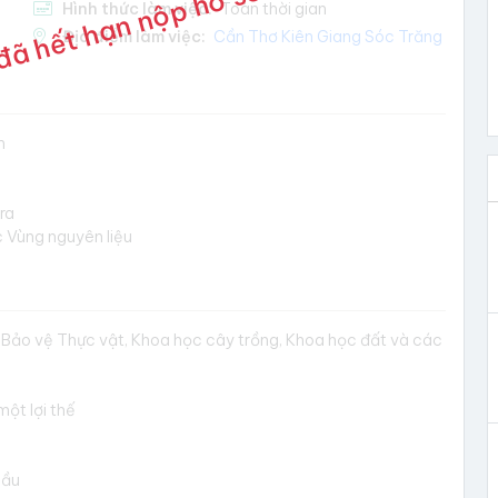
đã hết hạn nộp hồ sơ
Hình thức làm việc:
Toàn thời gian
Địa điểm làm việc:
Cần Thơ
Kiên Giang
Sóc Trăng
m
ra
 Vùng nguyên liệu
 Bảo vệ Thực vật, Khoa học cây trồng, Khoa học đất và các
một lợi thế
cầu