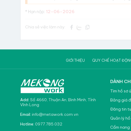
12-06-2026
* Hạn nộp:
Chia sẻ việc làm này:
GIỚI THIỆU
QUY CHẾ HOẠT ĐỘN
DÀNH CH
Tìm hồ sơ 
Add:
Số 4660, Thuận An, Bình Minh, Tỉnh
Bảng giá đ
Vĩnh Long
Đăng tin t
info@metawork.com.vn
Email:
Quản lý hồ
0977.785.032
Hotline:
Cẩm nang 