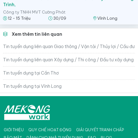
Trình,
Công ty TNHH MVT Cường Phát
12 - 15 Triệu
30/09
Vĩnh Long
Xem thêm tin liên quan
Tin tuyển dụng liên quan Giao thông / Vận tải / Thủy lợi / Cầu đư
Tin tuyển dụng liên quan Xây dựng / Thi công / Đầu tư xây dựng
Tin tuyển dụng tại Cần Thơ
Tin tuyển dụng tại Vĩnh Long
GIỚI THIỆU
QUY CHẾ HOẠT ĐỘNG
GIẢI QUYẾT TRANH CHẤP
BẢO MẬT
DÀNH CHO NHÀ TUYỂN DỤNG
FAQ
BLOG