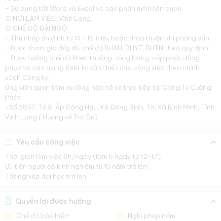
- Sử dụng tốt Word và Excel và các phần mềm liên quan
۞ NƠI LÀM VIỆC: Vĩnh Long.
۞ CHẾ ĐỘ ĐÃI NGỘ:
- Thu nhập ổn định từ 14 - 16 triệu hoặc thỏa thuận khi phỏng vấn.
- Được tham gia đầy đủ chế độ BHXH, BHYT, BHTN theo quy định.
- Được hưởng chế độ khen thưởng, tăng lương, cấp phát đồng
phục và các trang thiết bị cần thiết cho công việc theo chính
sách Công ty.
Ứng viên quan tâm vui lòng nộp hồ sơ trực tiếp tại Công Ty Cường
Phát
-Số 3897, Tổ 8, Ấp Đông Hậu, Xã Đông Bình, Thị Xã Bình Minh, Tỉnh
Vĩnh Long ( Hướng về Trà Ôn)
Yêu cầu công việc
Thời gian làm việc 8h/ngày (làm 6 ngày từ t2-t7).
Ưu tiên người có kinh nghiệm từ 10 năm trở lên.
Tốt nghiệp đại học trở lên.
Quyền lợi được hưởng
Chế độ bảo hiểm
Nghỉ phép năm