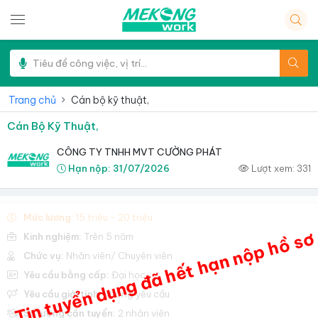
Trang chủ
Cán bộ kỹ thuật,
Cán Bộ Kỹ Thuật,
CÔNG TY TNHH MVT CƯỜNG PHÁT
Hạn nộp:
31/07/2026
Lượt xem:
331
Mức lương:
15 triệu - 20 triệu
Tin tuyển dụng đã hết hạn nộp hồ sơ
Kinh nghiệm:
Trên 5 năm
Chức vụ:
Nhân viên/ Chuyên viên
Yêu cầu bằng cấp:
Đại học
Yêu cầu giới tính:
Không yêu cầu
Số lượng cần tuyển:
2 nhân viên