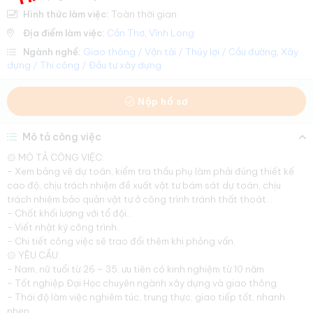
Hình thức làm việc:
Toàn thời gian
Địa điểm làm việc:
Cần Thơ
,
Vĩnh Long
Ngành nghề:
Giao thông / Vận tải / Thủy lợi / Cầu đường
,
Xây
dựng / Thi công / Đầu tư xây dựng
Nộp hồ sơ
Mô tả công việc
۞ MÔ TẢ CÔNG VIỆC:
- Xem bảng vẽ dự toán, kiểm tra thầu phụ làm phải đúng thiết kế
cao độ, chịu trách nhiệm đề xuất vật tư bám sát dự toán, chịu
trách nhiệm bảo quản vật tư ở công trình tránh thất thoát…
- Chốt khối lượng với tổ đội…
- Viết nhật ký công trình..
- Chi tiết công việc sẽ trao đổi thêm khi phỏng vấn.
۞ YÊU CẦU:
- Nam, nữ tuổi từ 26 – 35, ưu tiên có kinh nghiệm từ 10 năm
- Tốt nghiệp Đại Học chuyên ngành xây dựng và giao thông.
- Thái độ làm việc nghiêm túc, trung thực, giao tiếp tốt, nhanh
nhẹn.