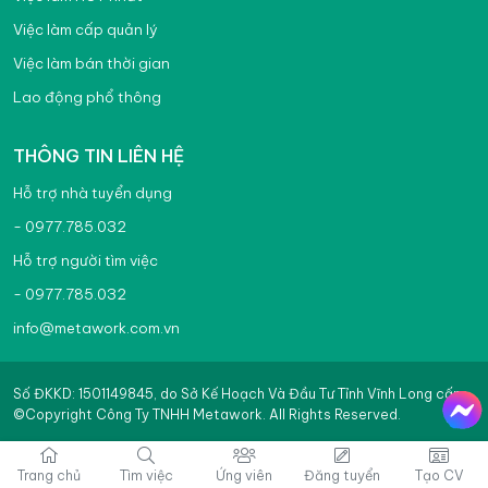
Việc làm Quảng Nam
Việc làm cấp quản lý
Việc làm Quảng Ngãi
Việc làm bán thời gian
Việc làm Quảng Ninh
Lao động phổ thông
Việc làm Quảng Trị
THÔNG TIN LIÊN HỆ
Việc làm Sơn La
Hỗ trợ nhà tuyển dụng
Việc làm Tây Ninh
- 0977.785.032
Hỗ trợ người tìm việc
Việc làm Thái Bình
- 0977.785.032
Việc làm Thái Nguyên
info@metawork.com.vn
Việc làm Thanh Hóa
Việc làm Thừa Thiên Huế
Số ĐKKD: 1501149845, do Sở Kế Hoạch Và Đầu Tư Tỉnh Vĩnh Long cấp
©Copyright Công Ty TNHH Metawork. All Rights Reserved.
Việc làm Tuyên Quang
Trang chủ
Tìm việc
Ứng viên
Đăng tuyển
Tạo CV
Việc làm Vĩnh Phúc