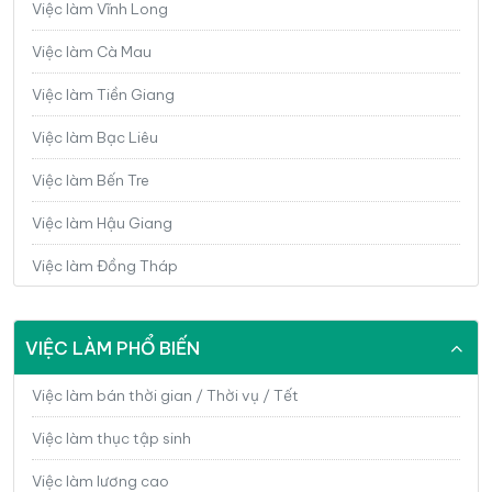
Ngân hàng / Chứng khoán / Đầu tư
Việc làm Vĩnh Long
Công chức / Viên chức / Cán bộ nhà nước
Việc làm Cà Mau
Giáo dục / Đào tạo /Thư viện
Việc làm Tiền Giang
Bán thời gian / Thời vụ
Việc làm Bạc Liêu
Sinh viên / Mới ra trường / Thực tập
Việc làm Bến Tre
Phục vụ / Tạp vụ / Giúp việc
Việc làm Hậu Giang
Lao động phổ thông / Công nhân / Làm thuê
Việc làm Đồng Tháp
Khu chế xuất / Khu công nghiệp
Việc làm Long An
VIỆC LÀM PHỔ BIẾN
Bảo vệ / Vệ sĩ / An ninh
Việc làm Sóc Trăng
Dệt may / Giầy da / Thuộc da
Việc làm Trà Vinh
Việc làm bán thời gian / Thời vụ / Tết
Y tế / Bệnh viện / Bác sĩ
Việc làm Đà Nẵng
Việc làm thục tập sinh
Dược / Hóa dược / Sinh hóa
Việc làm Hà Nội
Việc làm lương cao