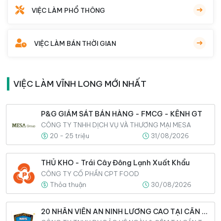
VIỆC LÀM PHỔ THÔNG
VIỆC LÀM BÁN THỜI GIAN
VIỆC LÀM VĨNH LONG MỚI NHẤT
P&G GIÁM SÁT BÁN HÀNG - FMCG - KÊNH GT
CÔNG TY TNHH DỊCH VỤ VÀ THƯƠNG MẠI MESA
20 - 25 triệu
31/08/2026
THỦ KHO - Trái Cây Đông Lạnh Xuất Khẩu
CÔNG TY CỔ PHẦN CPT FOOD
Thỏa thuận
30/08/2026
20 NHÂN VIÊN AN NINH LƯƠNG CAO TẠI CẦN THƠ