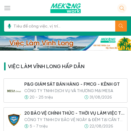
VIỆC LÀM VĨNH LONG HẤP DẪN
P&G GIÁM SÁT BÁN HÀNG - FMCG - KÊNH GT
CÔNG TY TNHH DỊCH VỤ VÀ THƯƠNG MẠI MESA
20 - 25 triệu
31/08/2026
20 BẢO VỆ CHÍNH THỨC - THỜI VỤ LÀM VIỆC TẠI NINH KIỀU
CÔNG TY TNHH DV BẢO VỆ NGÀY & ĐÊM TẠI CẦN THƠ
5 - 7 triệu
22/08/2026