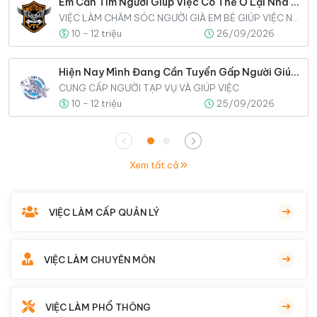
Em Cần Tìm Người Giúp Việc Có Thể Ở Lại Nhà Luôn
VIỆC LÀM CHĂM SÓC NGƯỜI GIÀ EM BÉ GIÚP VIỆC NHÀ
10 - 12 triệu
26/09/2026
Hiện Nay Mình Đang Cần Tuyển Gấp Người Giúp Việc Cho Gia Đình
CUNG CẤP NGƯỜI TẠP VỤ VÀ GIÚP VIỆC
10 - 12 triệu
25/09/2026
Xem tất cả
VIỆC LÀM CẤP QUẢN LÝ
VIỆC LÀM CHUYÊN MÔN
VIỆC LÀM PHỔ THÔNG