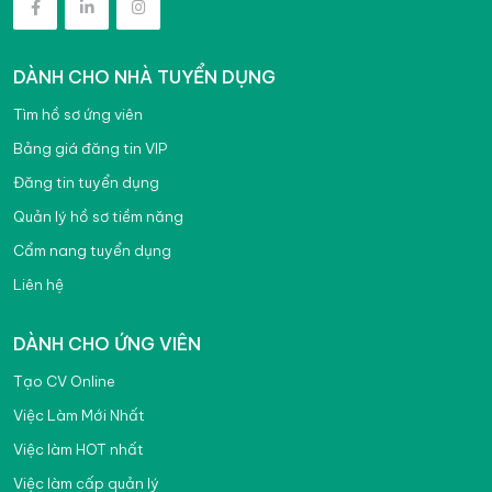
Khác
Việc làm Lạng Sơn
DÀNH CHO NHÀ TUYỂN DỤNG
Việc làm Lào Cai
Tìm hồ sơ ứng viên
Việc làm Lâm Đồng
Bảng giá đăng tin VIP
Việc làm Nam Định
Đăng tin tuyển dụng
Việc làm Nghệ An
Quản lý hồ sơ tiềm năng
Việc làm Ninh Bình
Cẩm nang tuyển dụng
Liên hệ
Việc làm Ninh Thuận
Việc làm Phú Thọ
DÀNH CHO ỨNG VIÊN
Việc làm Phú Yên
Tạo CV Online
Việc Làm Mới Nhất
Việc làm Quảng Bình
Việc làm HOT nhất
Việc làm Quảng Nam
Việc làm cấp quản lý