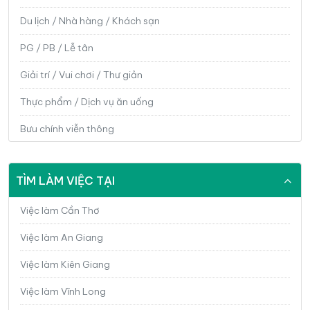
Du lịch / Nhà hàng / Khách sạn
PG / PB / Lễ tân
Giải trí / Vui chơi / Thư giản
Thực phẩm / Dịch vụ ăn uống
Bưu chính viễn thông
Công nghệ thông tin / Phần mềm/ IT
TÌM LÀM VIỆC TẠI
Điện / Điện tử / Điện lạnh
Cơ khí / Kỹ thuật ứng dụng
Việc làm Cần Thơ
Sản xuất / Vận hành sản xuất
Việc làm An Giang
Bảo hành / Sửa chữa
Việc làm Kiên Giang
Ngân hàng / Chứng khoán / Đầu tư
Việc làm Vĩnh Long