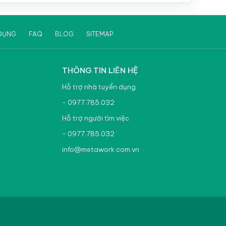
Việc làm ngoại ngữ - phiên dịch tại Miền Tây
DỤNG
FAQ
BLOG
SITEMAP
THÔNG TIN LIÊN HỆ
Hỗ trợ nhà tuyển dụng
- 0977.785.032
Hỗ trợ người tìm việc
- 0977.785.032
info@metawork.com.vn