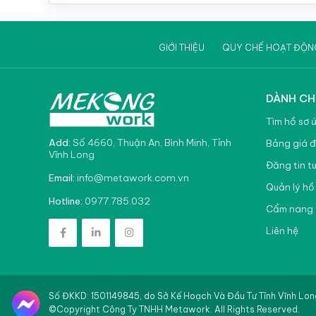
Sản xuất / Vận hành sản xuất
Bảo hành / Sửa chữa
GIỚI THIỆU
QUY CHẾ HOẠT ĐỘN
Ngân hàng / Chứng khoán / Đầu tư
Công chức / Viên chức / Cán bộ nhà nước
DÀNH CH
Giáo dục / Đào tạo /Thư viện
Tìm hồ sơ 
Bán thời gian / Thời vụ
Add:
Số 4660, Thuận An, Bình Minh, Tỉnh
Bảng giá đ
Vĩnh Long
Đăng tin t
Sinh viên / Mới ra trường / Thực tập
info@metawork.com.vn
Email:
Quản lý hồ
Phục vụ / Tạp vụ / Giúp việc
0977.785.032
Hotline:
Cẩm nang 
Lao động phổ thông / Công nhân / Làm thuê
Liên hệ
Khu chế xuất / Khu công nghiệp
Bảo vệ / Vệ sĩ / An ninh
Số ĐKKD: 1501149845, do Sở Kế Hoạch Và Đầu Tư Tỉnh Vĩnh Lo
Dệt may / Giầy da / Thuộc da
Liên
©Copyright Công Ty TNHH Metawork. All Rights Reserved.