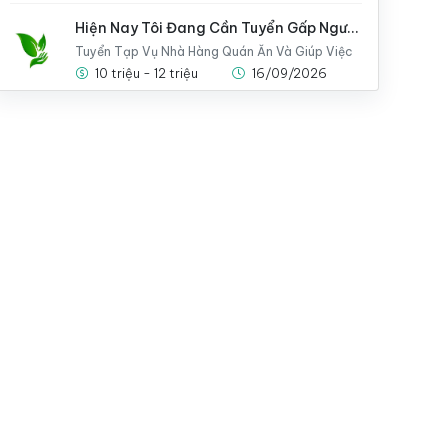
Hiện Nay Tôi Đang Cần Tuyển Gấp Người Giúp Việc Cho Nhà
Tuyển Tạp Vụ Nhà Hàng Quán Ăn Và Giúp Việc
10 triệu - 12 triệu
16/09/2026
Em Cần Tìm Người Giúp Việc Có Thể Ở Lại Nhà Luôn
Công Ty Cung Cấp Người Làm Giúp Việc
10 triệu - 12 triệu
14/09/2026