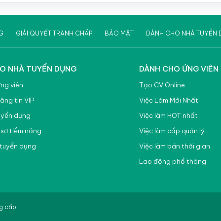
Việc làm Đà Nẵng
Việc làm Hà Nội
G
GIẢI QUYẾT TRANH CHẤP
BẢO MẬT
DÀNH CHO NHÀ TUYỂN 
Việc làm Hồ Chí Minh
Việc làm Đồng Nai
O NHÀ TUYỂN DỤNG
DÀNH CHO ỨNG VIÊN
Việc làm Bà Rịa - Vũng Tàu
ứng viên
Tạo CV Online
Việc làm Bắc Giang
ăng tin VIP
Việc Làm Mới Nhất
uyển dụng
Việc làm HOT nhất
Việc làm Bắc Ninh
 sơ tiềm năng
Việc làm cấp quản lý
Việc làm Bình Dương
tuyển dụng
Việc làm bán thời gian
Việc làm Bình Định
Lao động phổ thông
Việc làm Bình Phước
Việc làm Bình Thuận
ng cấp
Việc làm Cao Bằng