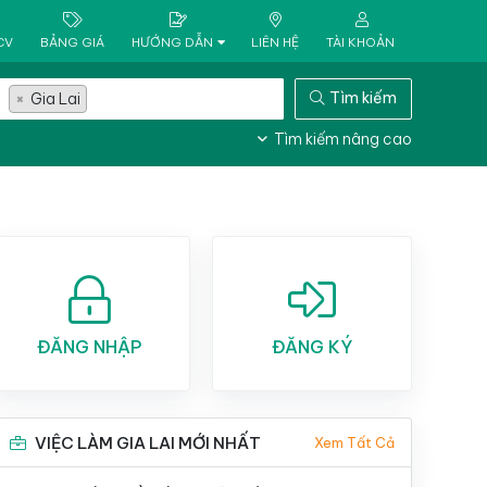
CV
BẢNG GIÁ
HƯỚNG DẪN
LIÊN HỆ
TÀI KHOẢN
Tìm kiếm
×
Gia Lai
Tìm kiếm nâng cao
ĐĂNG NHẬP
ĐĂNG KÝ
VIỆC LÀM GIA LAI MỚI NHẤT
Xem Tất Cả