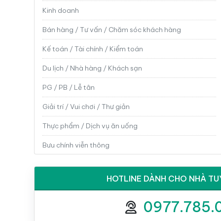
Kinh doanh
Bán hàng / Tư vấn / Chăm sóc khách hàng
Kế toán / Tài chính / Kiểm toán
Du lịch / Nhà hàng / Khách sạn
PG / PB / Lễ tân
Giải trí / Vui chơi / Thư giản
Thực phẩm / Dịch vụ ăn uống
Bưu chính viễn thông
Công nghệ thông tin / Phần mềm/ IT
HOTLINE DÀNH CHO NHÀ T
Điện / Điện tử / Điện lạnh
0977.785.
Cơ khí / Kỹ thuật ứng dụng