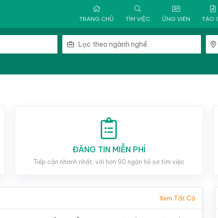
TRANG CHỦ
TÌM VIỆC
ỨNG VIÊN
TẠO 
ĐĂNG TIN MIỄN PHÍ
Tiếp cận nhanh nhất, với hơn 90 ngàn hồ sơ tìm việc
Xem Tất Cả