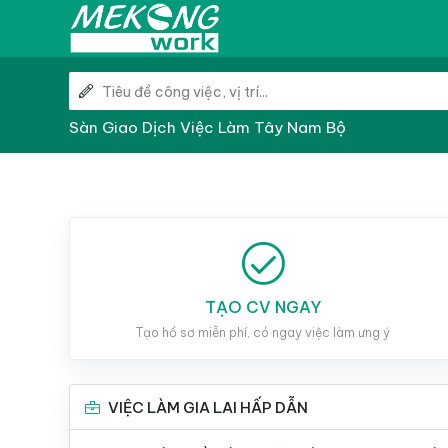
Sàn Giao Dịch Việc Làm Tây Nam Bộ
TẠO CV NGAY
Tạo hồ sơ miễn phí, có ngay việc làm ưng ý
VIỆC LÀM GIA LAI HẤP DẪN