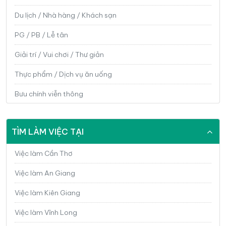
Du lịch / Nhà hàng / Khách sạn
PG / PB / Lễ tân
Giải trí / Vui chơi / Thư giản
Thực phẩm / Dịch vụ ăn uống
Bưu chính viễn thông
Công nghệ thông tin / Phần mềm/ IT
TÌM LÀM VIỆC TẠI
Điện / Điện tử / Điện lạnh
Cơ khí / Kỹ thuật ứng dụng
Việc làm Cần Thơ
Sản xuất / Vận hành sản xuất
Việc làm An Giang
Bảo hành / Sửa chữa
Việc làm Kiên Giang
Ngân hàng / Chứng khoán / Đầu tư
Việc làm Vĩnh Long