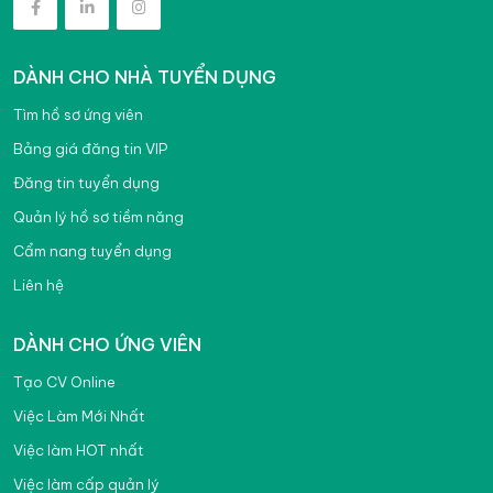
Khác
Việc làm Lạng Sơn
DÀNH CHO NHÀ TUYỂN DỤNG
Việc làm Lào Cai
Tìm hồ sơ ứng viên
Việc làm Lâm Đồng
Bảng giá đăng tin VIP
Việc làm Nam Định
Đăng tin tuyển dụng
Việc làm Nghệ An
Quản lý hồ sơ tiềm năng
Việc làm Ninh Bình
Cẩm nang tuyển dụng
Liên hệ
Việc làm Ninh Thuận
Việc làm Phú Thọ
DÀNH CHO ỨNG VIÊN
Việc làm Phú Yên
Tạo CV Online
Việc Làm Mới Nhất
Việc làm Quảng Bình
Việc làm HOT nhất
Việc làm Quảng Nam
Việc làm cấp quản lý