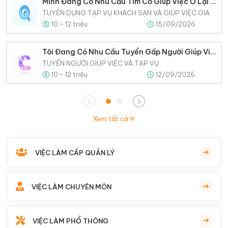
Mình Đang Có Nhu Cầu Tìm Cô Giúp Việc Ở Lại Nhà Và Gắn Bó Lâu Dài
TUYỂN DỤNG TẠP VỤ KHÁCH SẠN VÀ GIÚP VIỆC GIA ĐÌNH
10 - 12 triệu
15/09/2026
Tôi Đang Có Nhu Cầu Tuyển Gấp Người Giúp Việc Cho Nhà Tôi
TUYỂN NGƯỜI GIÚP VIỆC VÀ TẠP VỤ
10 - 12 triệu
12/09/2026
Xem tất cả
VIỆC LÀM CẤP QUẢN LÝ
VIỆC LÀM CHUYÊN MÔN
VIỆC LÀM PHỔ THÔNG