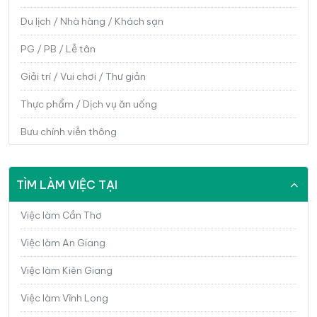
Du lịch / Nhà hàng / Khách sạn
PG / PB / Lễ tân
Giải trí / Vui chơi / Thư giản
Thực phẩm / Dịch vụ ăn uống
Bưu chính viễn thông
Công nghệ thông tin / Phần mềm/ IT
TÌM LÀM VIỆC TẠI
Điện / Điện tử / Điện lạnh
Cơ khí / Kỹ thuật ứng dụng
Việc làm Cần Thơ
Sản xuất / Vận hành sản xuất
Việc làm An Giang
Bảo hành / Sửa chữa
Việc làm Kiên Giang
Ngân hàng / Chứng khoán / Đầu tư
Việc làm Vĩnh Long