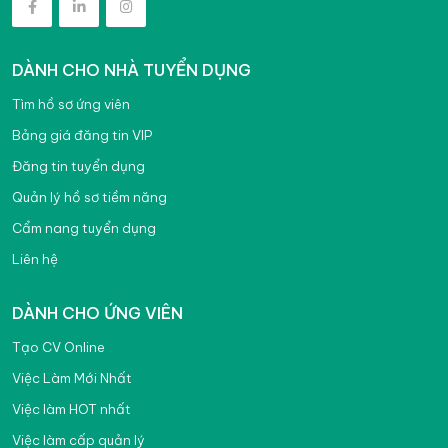
Khác
Việc làm Lạng Sơn
DÀNH CHO NHÀ TUYỂN DỤNG
Việc làm Lào Cai
Tìm hồ sơ ứng viên
Việc làm Lâm Đồng
Bảng giá đăng tin VIP
Việc làm Nam Định
Đăng tin tuyển dụng
Việc làm Nghệ An
Quản lý hồ sơ tiềm năng
Việc làm Ninh Bình
Cẩm nang tuyển dụng
Liên hệ
Việc làm Ninh Thuận
Việc làm Phú Thọ
DÀNH CHO ỨNG VIÊN
Việc làm Phú Yên
Tạo CV Online
Việc Làm Mới Nhất
Việc làm Quảng Bình
Việc làm HOT nhất
Việc làm Quảng Nam
Việc làm cấp quản lý