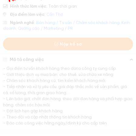
Hình thức làm việc:
Toàn thời gian
Địa điểm làm việc:
Cần Thơ
Ngành nghề:
Bán hàng / Tư vấn / Chăm sóc khách hàng
,
Kinh
doanh
,
Quảng cáo / Marketing / PR
Nộp hồ sơ
Mô tả công việc
- Gọi điện tư vấn khách hàng theo data công ty cung cấp.
- Giới thiệu dịch vụ mua bán, cho thuê, sửa chữa xe nâng.
- Chăm sóc khách hàng cũ, tìm kiếm khách hàng mới.
- Tiếp nhận và xử lý yêu cầu, giải đáp thắc mắc về sản phẩm, giá
cả, số lượng, thời gian giao hàng,…
- Lên báo giá, chốt đơn hàng, theo dõi đơn hàng và phối hợp giao
hàng, chăm sóc hậu mãi.
- Đặt lịch hẹn gặp khách hàng.
- Theo dõi và cập nhật thông tin khách hàng.
- Báo cáo công việc hằng ngày/định kỳ cho cấp trên.