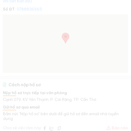
chi tiết bản đồ)
Số ĐT:
0788836565
Cách nộp hồ sơ
Nộp hồ sơ trực tiếp tại văn phòng
Cạnh 079, KV Yên Thạnh, P. Cái Răng, TP. Cần Thơ
Gửi hồ sơ qua email
Bấm nút "Nộp hồ sơ" bên dưới để gửi hồ sơ đến email nhà tuyển
dụng
Chia sẻ việc làm này:
Báo cáo