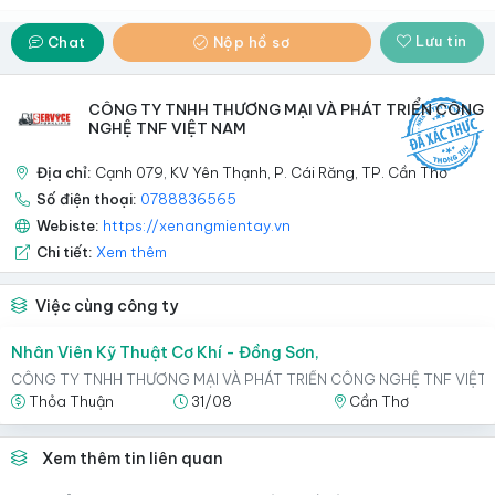
Lưu tin
Chat
Nộp hồ sơ
CÔNG TY TNHH THƯƠNG MẠI VÀ PHÁT TRIỂN CÔNG
NGHỆ TNF VIỆT NAM
Địa chỉ:
Cạnh 079, KV Yên Thạnh, P. Cái Răng, TP. Cần Thơ
Số điện thoại:
0788836565
Webiste:
https://xenangmientay.vn
Chi tiết:
Xem thêm
Việc cùng công ty
Nhân Viên Kỹ Thuật Cơ Khí - Đồng Sơn,
CÔNG TY TNHH THƯƠNG MẠI VÀ PHÁT TRIỂN CÔNG NGHỆ TNF VIỆT
Thỏa Thuận
31/08
Cần Thơ
Xem thêm tin liên quan