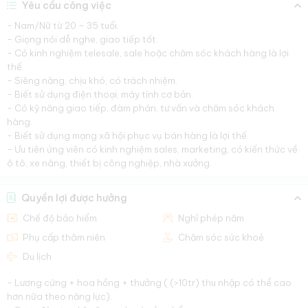
Yêu cầu công việc
- Nam/Nữ từ 20 – 35 tuổi.
- Giọng nói dễ nghe, giao tiếp tốt.
- Có kinh nghiệm telesale, sale hoặc chăm sóc khách hàng là lợi
thế.
- Siêng năng, chịu khó, có trách nhiệm.
- Biết sử dụng điện thoại, máy tính cơ bản.
- Có kỹ năng giao tiếp, đàm phán, tư vấn và chăm sóc khách
hàng.
- Biết sử dụng mạng xã hội phục vụ bán hàng là lợi thế.
- Ưu tiên ứng viên có kinh nghiệm sales, marketing, có kiến thức về
ô tô, xe nâng, thiết bị công nghiệp, nhà xưởng.
Quyền lợi được hưởng
Chế độ bảo hiểm
Nghỉ phép năm
Phụ cấp thâm niên
Chăm sóc sức khoẻ
Du lịch
- Lương cứng + hoa hồng + thưởng ( (>10tr) thu nhập có thể cao
hơn nữa theo năng lực).