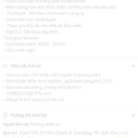
- Được đào tạo kỹ năng sale và sản phẩm.
- Môi trường làm việc thân thiện, cơ hội phát triển lâu dài.
- Thưởng lễ, Tết theo chính sách công ty.
- Được đào tạo, huấn luyện
- Tham gia đầy đủ các chế độ Bảo hiểm.
- Nghỉ Lễ, Tết theo quy định.
Thời gian làm việc:
- Giờ hành chính: 8h00 – 17h00
- Chủ nhật nghỉ.
Yêu cầu hồ sơ
- Đơn xin việc (Chỉ nhận viết tay khi đi phỏng vấn)
- Mô tả bản thân, kinh nghiệm, quá trình công tác (CV).
- Bản sao văn bằng, chứng chỉ (photo)
- CMND/CCCD (Photo)
- Bằng lái ôtô (sao y) (nếu có)
Thông tin liên hệ
Người liên hệ:
Phòng nhân sự
Địa chỉ:
Cạnh 079, KV Yên Thạnh, P. Cái Răng, TP. Cần Thơ
(xem