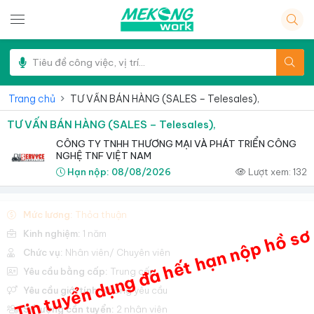
Trang chủ
TƯ VẤN BÁN HÀNG (SALES – Telesales),
TƯ VẤN BÁN HÀNG (SALES – Telesales),
CÔNG TY TNHH THƯƠNG MẠI VÀ PHÁT TRIỂN CÔNG
NGHỆ TNF VIỆT NAM
Hạn nộp:
08/08/2026
Lượt xem:
132
Mức lương:
Thỏa thuận
Tin tuyển dụng đã hết hạn nộp hồ sơ
Kinh nghiệm:
1 năm
Chức vụ:
Nhân viên/ Chuyên viên
Yêu cầu bằng cấp:
Trung cấp
Yêu cầu giới tính:
Không yêu cầu
Số lượng cần tuyển:
2 nhân viên