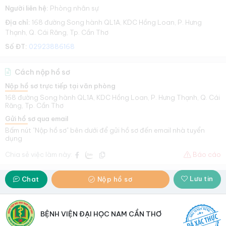
Người liên hệ:
Phòng nhân sự
Địa chỉ:
168 đường Song hành QL1A, KDC Hồng Loan, P. Hưng
Thạnh, Q. Cái Răng, Tp. Cần Thơ
Số ĐT:
02923886168
Cách nộp hồ sơ
Nộp hồ sơ trực tiếp tại văn phòng
168 đường Song hành QL1A, KDC Hồng Loan, P. Hưng Thạnh, Q. Cái
Răng, Tp. Cần Thơ
Gửi hồ sơ qua email
Bấm nút "Nộp hồ sơ" bên dưới để gửi hồ sơ đến email nhà tuyển
dụng
Chia sẻ việc làm này:
Báo cáo
Lưu tin
Chat
Nộp hồ sơ
BỆNH VIỆN ĐẠI HỌC NAM CẦN THƠ