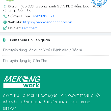
Địa chỉ:
168 đường Song hành QL1A, KDC Hồng Loan, P. Cái
Răng, Tp. Cần Thơ
Số điện thoại:
02923886168
Webiste:
https://benhviendhnct.com.vn
Chi tiết:
Xem thêm
Xem thêm tin liên quan
Tin tuyển dụng liên quan Y tế / Bệnh viện / Bác sĩ
Tin tuyển dụng tại Cần Thơ
GIỚI THIỆU
QUY CHẾ HOẠT ĐỘNG
GIẢI QUYẾT TRANH CHẤP
BẢO MẬT
DÀNH CHO NHÀ TUYỂN DỤNG
FAQ
BLOG
SITEMAP