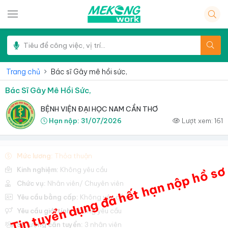
Trang chủ
Bác sĩ Gây mê hồi sức,
Bác Sĩ Gây Mê Hồi Sức,
BỆNH VIỆN ĐẠI HỌC NAM CẦN THƠ
Hạn nộp:
31/07/2026
Lượt xem:
161
Mức lương:
Thỏa thuận
Tin tuyển dụng đã hết hạn nộp hồ sơ
Kinh nghiệm:
Không yêu cầu
Chức vụ:
Nhân viên/ Chuyên viên
Yêu cầu bằng cấp:
Không yêu cầu
Yêu cầu giới tính:
Không yêu cầu
Số lượng cần tuyển:
3 nhân viên