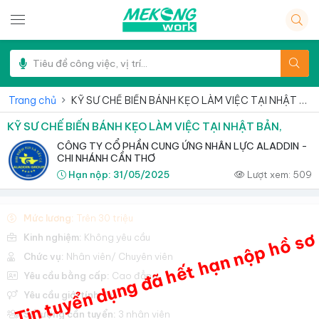
Trang chủ
KỸ SƯ CHẾ BIẾN BÁNH KẸO LÀM VIỆC TẠI NHẬT BẢN,
KỸ SƯ CHẾ BIẾN BÁNH KẸO LÀM VIỆC TẠI NHẬT BẢN,
CÔNG TY CỔ PHẦN CUNG ỨNG NHÂN LỰC ALADDIN -
CHI NHÁNH CẦN THƠ
Hạn nộp:
31/05/2025
Lượt xem:
509
Mức lương:
Trên 30 triệu
Tin tuyển dụng đã hết hạn nộp hồ sơ
Kinh nghiệm:
Không yêu cầu
Chức vụ:
Nhân viên/ Chuyên viên
Yêu cầu bằng cấp:
Cao đẳng
Yêu cầu giới tính:
Nữ
Số lượng cần tuyển:
3 nhân viên