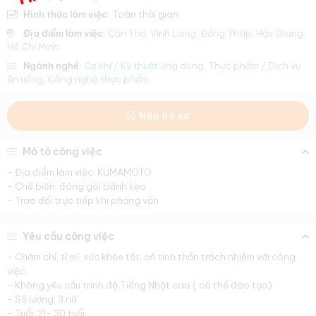
Hình thức làm việc:
Toàn thời gian
Địa điểm làm việc:
Cần Thơ
,
Vĩnh Long
,
Đồng Tháp
,
Hậu Giang
,
Hồ Chí Minh
Ngành nghề:
Cơ khí / Kỹ thuật ứng dụng
,
Thực phẩm / Dịch vụ
ăn uống
,
Công nghệ thực phẩm
Nộp hồ sơ
Mô tả công việc
- Địa điểm làm việc: KUMAMOTO
- Chế biến, đóng gói bánh kẹo
- Trao đổi trực tiếp khi phỏng vấn
Yêu cầu công việc
- Chăm chỉ, tỉ mỉ, sức khỏe tốt, có tinh thần trách nhiệm với công
việc.
- Không yêu cầu trình độ Tiếng Nhật cao ( có thể đào tạo)
- Số lượng: 3 nữ
- Tuổi: 21- 30 tuổi