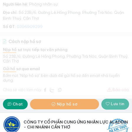
Người liên hệ:
Phòng nhân sự
Địa chỉ:
Số 23B/6, Đường Lê Hồng Phong, Phường Trà Nóc, Quận
Bình Thuỷ, Cần Thơ
Số ĐT:
0396909299
Cách nộp hồ sơ
Nộp hồ sơ trực tiếp tại văn phòng
Số 23B/6, Đường Lê Hồng Phong, Phường Trà Nóc, Quận Bình Thuỷ,
Cần Thơ
Gửi hồ sơ qua email
Bấm nút "Nộp hồ sơ" bên dưới để gửi hồ sơ đến email nhà tuyển
dụng
Chia sẻ việc làm này:
Báo cáo
Lưu tin
Chat
Nộp hồ sơ
CÔNG TY CỔ PHẦN CUNG ỨNG NHÂN LỰC ALADDIN
- CHI NHÁNH CẦN THƠ