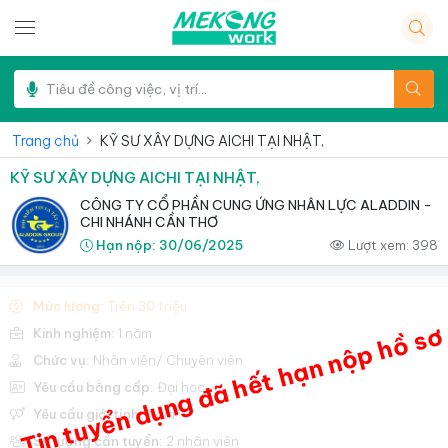
Trang chủ
KỸ SƯ XÂY DỰNG AICHI TẠI NHẬT,
KỸ SƯ XÂY DỰNG AICHI TẠI NHẬT,
CÔNG TY CỔ PHẦN CUNG ỨNG NHÂN LỰC ALADDIN -
CHI NHÁNH CẦN THƠ
Hạn nộp:
30/06/2025
Lượt xem:
398
Mức lương:
Trên 30 triệu
Tin tuyển dụng đã hết hạn nộp hồ sơ
Kinh nghiệm:
1 năm
Chức vụ:
Nhân viên/ Chuyên viên
Yêu cầu bằng cấp:
Đại học
Yêu cầu giới tính:
Nam
Số lượng cần tuyển:
2 nhân viên