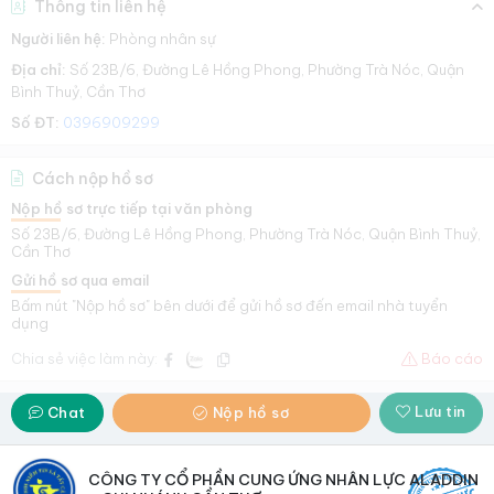
Thông tin liên hệ
Người liên hệ:
Phòng nhân sự
Địa chỉ:
Số 23B/6, Đường Lê Hồng Phong, Phường Trà Nóc, Quận
Bình Thuỷ, Cần Thơ
Số ĐT:
0396909299
Cách nộp hồ sơ
Nộp hồ sơ trực tiếp tại văn phòng
Số 23B/6, Đường Lê Hồng Phong, Phường Trà Nóc, Quận Bình Thuỷ,
Cần Thơ
Gửi hồ sơ qua email
Bấm nút "Nộp hồ sơ" bên dưới để gửi hồ sơ đến email nhà tuyển
dụng
Chia sẻ việc làm này:
Báo cáo
Lưu tin
Chat
Nộp hồ sơ
CÔNG TY CỔ PHẦN CUNG ỨNG NHÂN LỰC ALADDIN