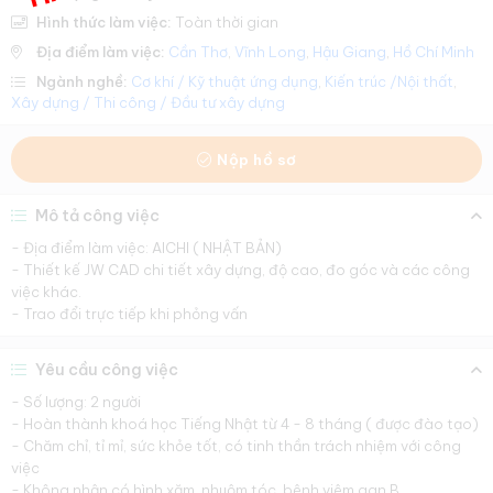
Hình thức làm việc:
Toàn thời gian
Địa điểm làm việc:
Cần Thơ
,
Vĩnh Long
,
Hậu Giang
,
Hồ Chí Minh
Ngành nghề:
Cơ khí / Kỹ thuật ứng dụng
,
Kiến trúc /Nội thất
,
Xây dựng / Thi công / Đầu tư xây dựng
Nộp hồ sơ
Mô tả công việc
- Địa điểm làm việc: AICHI ( NHẬT BẢN)
- Thiết kế JW CAD chi tiết xây dựng, độ cao, đo góc và các công
việc khác.
- Trao đổi trực tiếp khi phỏng vấn
Yêu cầu công việc
- Số lượng: 2 người
- Hoàn thành khoá học Tiếng Nhật từ 4 - 8 tháng ( được đào tạo)
- Chăm chỉ, tỉ mỉ, sức khỏe tốt, có tinh thần trách nhiệm với công
việc
- Không nhận có hình xăm, nhuộm tóc, bệnh viêm gan B.