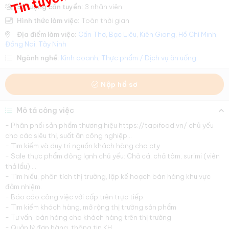
Số lượng cần tuyển:
3 nhân viên
Hình thức làm việc:
Toàn thời gian
Địa điểm làm việc:
Cần Thơ
,
Bạc Liêu
,
Kiên Giang
,
Hồ Chí Minh
,
Đồng Nai
,
Tây Ninh
Ngành nghề:
Kinh doanh
,
Thực phẩm / Dịch vụ ăn uống
Nộp hồ sơ
Mô tả công việc
- Phân phối sản phẩm thương hiệu https://tapifood.vn/ chủ yếu
cho các siêu thị, suất ăn công nghiệp...
- Tìm kiếm và duy trì nguồn khách hàng cho cty
- Sale thực phẩm đông lạnh chủ yếu: Chả cá, chả tôm, surimi (viên
thả lẩu)….
- Tìm hiểu, phân tích thị trường, lập kế hoạch bán hàng khu vực
đảm nhiệm.
- Báo cáo công việc với cấp trên trực tiếp.
- Tìm kiếm khách hàng, mở rộng thị trường sản phẩm
- Tư vấn, bán hàng cho khách hàng trên thị trường
- Quản lý đơn hàng, thông tin KH