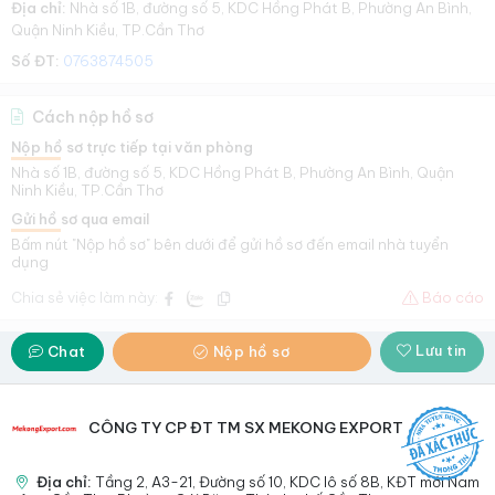
Địa chỉ:
Nhà số 1B, đường số 5, KDC Hồng Phát B, Phường An Bình,
Quận Ninh Kiều, TP.Cần Thơ
Số ĐT:
0763874505
Cách nộp hồ sơ
Nộp hồ sơ trực tiếp tại văn phòng
Nhà số 1B, đường số 5, KDC Hồng Phát B, Phường An Bình, Quận
Ninh Kiều, TP.Cần Thơ
Gửi hồ sơ qua email
Bấm nút "Nộp hồ sơ" bên dưới để gửi hồ sơ đến email nhà tuyển
dụng
Chia sẻ việc làm này:
Báo cáo
Lưu tin
Chat
Nộp hồ sơ
CÔNG TY CP ĐT TM SX MEKONG EXPORT
Địa chỉ:
Tầng 2, A3-21, Đường số 10, KDC lô số 8B, KĐT mới Nam