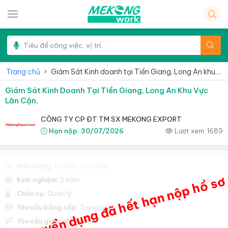
Trang chủ
Giám Sát Kinh doanh tại Tiền Giang, Long An khu vực lân cận,
Giám Sát Kinh Doanh Tại Tiền Giang, Long An Khu Vực
Lân Cận,
CÔNG TY CP ĐT TM SX MEKONG EXPORT
Hạn nộp:
30/07/2026
Lượt xem:
1689
Mức lương:
10 triệu - 12 triệu
Tin tuyển dụng đã hết hạn nộp hồ sơ
Kinh nghiệm:
2 năm
Chức vụ:
Quản lý
Yêu cầu bằng cấp:
Trung cấp
Yêu cầu giới tính:
Nam