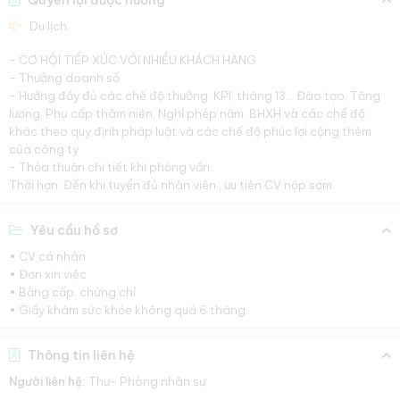
Quyền lợi được hưởng
Du lịch
- CƠ HỘI TIẾP XÚC VỚI NHIỀU KHÁCH HÀNG
- Thưởng doanh số
- Hưởng đầy đủ các chế độ thưởng: KPI, tháng 13... Đào tạo, Tăng
lương, Phụ cấp thâm niên, Nghỉ phép năm, BHXH và các chế độ
khác theo quy định pháp luật và các chế độ phúc lợi cộng thêm
của công ty.
- Thỏa thuận chi tiết khi phỏng vấn.
Thời hạn: Đến khi tuyển đủ nhân viên , ưu tiên CV nộp sớm.
Yêu cầu hồ sơ
• CV cá nhân
• Đơn xin việc
• Bằng cấp, chứng chỉ
• Giấy khám sức khỏe không quá 6 tháng.
Thông tin liên hệ
Người liên hệ:
Thư- Phòng nhân sự