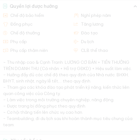
Quyền lợi được hưởng
Chế độ bảo hiểm
Nghỉ phép năm
Đồng phục
Tăng lương
Chế độ thưởng
Đào tạo
Phụ cấp
Du lịch
Phụ cấp thâm niên
CLB thể thao
– Thu nhập cao & Cạnh Tranh: LƯƠNG CƠ BẢN + TIỀN THƯỞNG
TRÊN DOANH THU (Cá nhân + Hỗ trợ GĐKD) + Hiệu suất làm việc.
– Hưởng đầy đủ các chế độ theo quy định của Nhà nước: BHXH,
BHYT, sinh nhật, ngày lễ tết,... theo quy định.
– Tham gia các khóa đào tạo phát triển kỹ năng, kiến thức liên
quan công việc của Công ty.
– Làm việc trong môi trường chuyên nghiệp, năng động.
– Được trang bị đồng phục theo quy định.
– Cơ hội thăng tiến lên chức vụ cao hơn.
- Teambuilding, đi du lịch sau khi hoàn thành mục tiêu chung của
team.