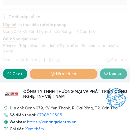
Cách nộp hồ sơ
Nộp hồ sơ trực tiếp tại văn phòng
Cạnh 079, KV Yên Thạnh, P. Cái Răng, TP. Cần Thơ
Gửi hồ sơ qua email
Bấm nút "Nộp hồ sơ" bên dưới để gửi hồ sơ đến email nhà tuyển
dụng
Chia sẻ việc làm này:
Báo cáo
Lưu tin
Chat
Nộp hồ sơ
CÔNG TY TNHH THƯƠNG MẠI VÀ PHÁT TRIỂN CÔNG
NGHỆ TNF VIỆT NAM
Địa chỉ:
Cạnh 079, KV Yên Thạnh, P. Cái Răng, TP. Cần Thơ
Số điện thoại:
0788836565
Webiste:
https://xenangmientay.vn
Chi tiết:
Xem thêm