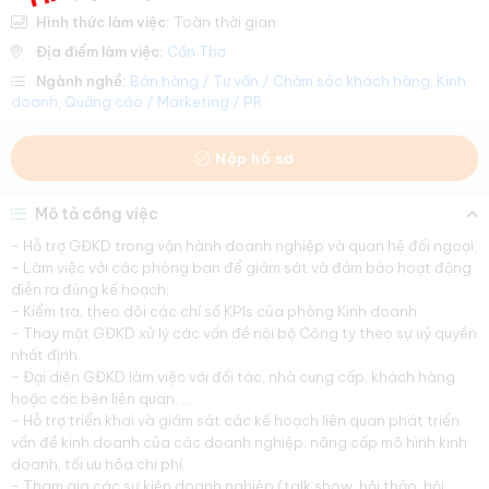
Hình thức làm việc:
Toàn thời gian
Địa điểm làm việc:
Cần Thơ
Ngành nghề:
Bán hàng / Tư vấn / Chăm sóc khách hàng
,
Kinh
doanh
,
Quảng cáo / Marketing / PR
Nộp hồ sơ
Mô tả công việc
- Hỗ trợ GĐKD trong vận hành doanh nghiệp và quan hệ đối ngoại;
- Làm việc với các phòng ban để giám sát và đảm bảo hoạt động
diễn ra đúng kế hoạch;
- Kiểm tra, theo dõi các chỉ số KPIs của phòng Kinh doanh.
- Thay mặt GĐKD xử lý các vấn đề nội bộ Công ty theo sự uỷ quyền
nhất định.
- Đại diện GĐKD làm việc với đối tác, nhà cung cấp, khách hàng
hoặc các bên liên quan,....
- Hỗ trợ triển khai và giám sát các kế hoạch liên quan phát triển
vấn đề kinh doanh của các doanh nghiệp, nâng cấp mô hình kinh
doanh, tối ưu hóa chi phí;
- Tham gia các sự kiện doanh nghiệp (talk show, hội thảo, hội