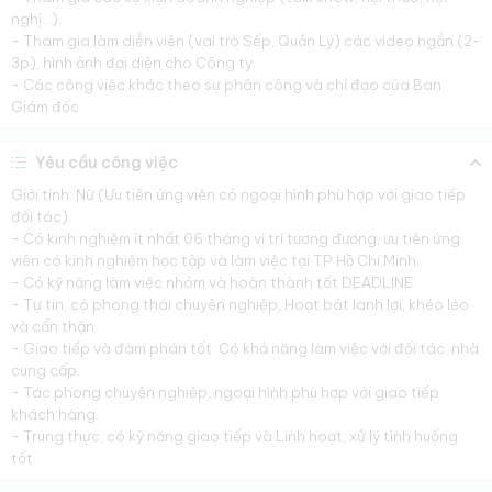
nghị...).
- Tham gia làm diễn viên (vai trò Sếp, Quản Lý) các video ngắn (2-
3p), hình ảnh đại diện cho Công ty.
- Các công việc khác theo sự phân công và chỉ đạo của Ban
Giám đốc.
Yêu cầu công việc
Giới tính: Nữ (Ưu tiên ứng viên có ngoại hình phù hợp với giao tiếp
đối tác).
- Có kinh nghiệm ít nhất 06 tháng vị trí tương đương, ưu tiên ứng
viên có kinh nghiệm học tập và làm việc tại TP Hồ Chí Minh.
- Có kỹ năng làm việc nhóm và hoàn thành tốt DEADLINE.
- Tự tin, có phong thái chuyên nghiệp, Hoạt bát lanh lợi, khéo léo
và cẩn thận.
- Giao tiếp và đàm phán tốt: Có khả năng làm việc với đối tác, nhà
cung cấp.
- Tác phong chuyên nghiệp, ngoại hình phù hợp với giao tiếp
khách hàng.
- Trung thực, có kỹ năng giao tiếp và Linh hoạt, xử lý tình huống
tốt.