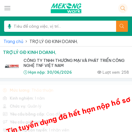
Trang chủ
TRỢ LÝ GĐ KINH DOANH,
TRỢ LÝ GĐ KINH DOANH,
CÔNG TY TNHH THƯƠNG MẠI VÀ PHÁT TRIỂN CÔNG
NGHỆ TNF VIỆT NAM
Hạn nộp:
30/06/2026
Lượt xem:
258
Mức lương:
Thỏa thuận
Tin tuyển dụng đã hết hạn nộp hồ sơ
Kinh nghiệm:
1 năm
Chức vụ:
Quản lý
Yêu cầu bằng cấp:
Cao đẳng
Yêu cầu giới tính:
Nữ
Số lượng cần tuyển:
1 nhân viên